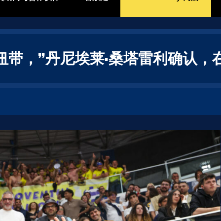
纽带，”丹尼埃莱·桑塔雷利确认，