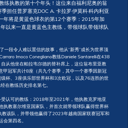
主教练执教的第十个年头！这位来自福利尼奥的翁
季担任普罗塞克DOC A. 卡拉罗·伊莫科·科内利亚
年将是黄蓝色球衣的第12个赛季：2015年加
7年以来一直是黄蓝色主教练，带领球队带领球队
经历了一段令人难以置信的故事，他从“新秀”成长为世界顶
moco Conegliano教练Daniele Santarelli在438
%。自从他坐在帕拉韦尔德的替补席上，这位翁布里亚教
有意甲冠军共计8座（共九个赛季，其中一个赛季因新冠
超级杯、3座俱乐部世界杯和3次欧冠，以及76连胜的世
已经在教练历史排名第七。
认可的教练：2018年至2021年，他执教克罗地亚
，他执教塞尔维亚国家队，并首次就带领球队赢得世界杯
执教该队，并带领他赢得了2023年越南国家联赛冠军和
奥运会第四名。