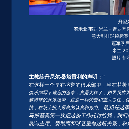
丹尼
努米亚·韦罗 米兰 – 普罗
意大利排球锦标赛意甲A
冠军季
米兰 2
照片 菲利
主教练丹尼尔·桑塔雷利的声明：“
在这样一个享有盛誉的俱乐部里，坐在替补
俱乐部写下难忘的篇章，真是太棒了，如果我成
越排球的深厚纽带，这是一种荣誉和重大责任，
能担任这家
情，在场上投入最高的认真和努力。
马斯基奥第一次把这份工作托付给我，我们
能与主席、赞助商和球迷重修这段关系，科