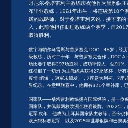
丹尼尔·桑塔雷利主教练庆祝他作为黑豹队
布里亚教练，1981年出生，将连续第10个赛
诺的战略师。对于桑塔雷利来说，接下来的一
入，此前他担任助理教练两个赛季，自201
取得胜利。
数字与帕尔马雷斯与普罗塞克 DOC – 45岁，
级教练，历时二十年：与普罗塞克合作，DOC A. Carraro I
场比赛中取得397场胜利，成功率惊人，达91
练征服了一切;作为主教练共获得27座奖杯，所
疫情“缩短”，冠军未颁发），7座意大利杯、7座
界纪录。在意甲联赛中，他拥有321个替补席，
国家队——桑塔雷利教练拥有国际经验，是一位备受
国家队，并佩戴两枚欧洲金联赛银牌。2022年
冠军;次年，他成为土耳其国家队主教练，至今仍
欧洲锦标赛冠军，以及2025年世界银牌和巴黎