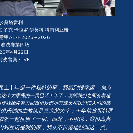
尔·桑塔雷利
塞克 多克 卡拉罗 伊莫科 科内利亚诺
1-F 2025 – 2026
后赛决赛第四场
026年4月22日
波·鲁宾 / LVF
席上十年
是一件独特的事，我感到很幸运。
能为
为这个大家庭的一员已经十年了，说明我们之间有着超
促使我始终努力回报俱乐部所有成员和我们伟人们的感
俱乐部的主教练是莫大的荣幸：十年前皮耶特罗·
依然一起征服了一切。因此，不用说，我很高兴
内利亚诺是我的家，我从不厌倦地强调这一点。