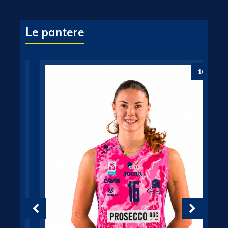
Le pantere
3
16