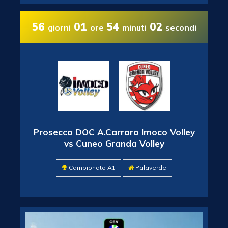
56
01
54
00
giorni
ore
minuti
secondi
Prosecco DOC A.Carraro Imoco Volley
vs Cuneo Granda Volley
Campionato A1
Palaverde