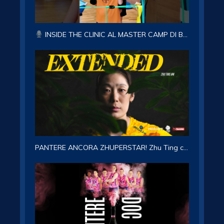
INSIDE THE CLINIC AL MASTER CAMP DI BRUNICO CON LA CAPITANA ASIA WOLOSZ!
PANTERE ANCORA ZHUPERSTAR! Zhu Ting confermata per la stagione 2026-27