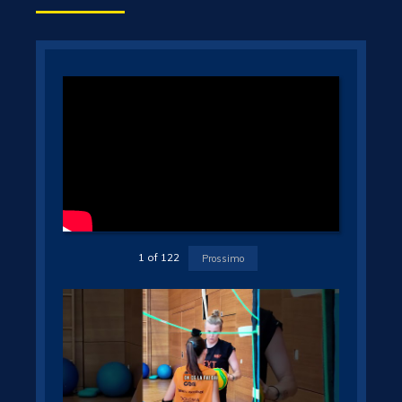
1
of
122
Prossimo