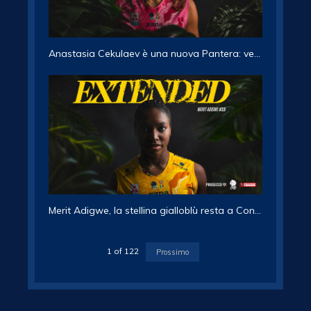
Anastasia Cekulaev è una nuova Pantera: vestirà la maglia numero 16
Merit Adigwe, la stellina gialloblù resta a Conegliano
1
of
122
Prossimo