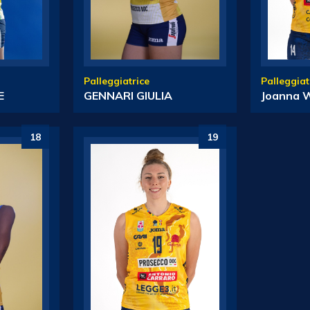
Palleggiat
Palleggiatrice
Joanna 
E
GENNARI GIULIA
18
19