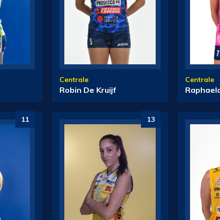
Centrale
Centrale
Robin De Kruijf
Raphaela
11
13