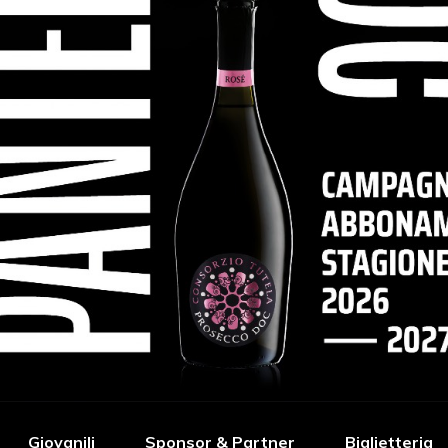
Giovanili
Sponsor & Partner
Biglietteria