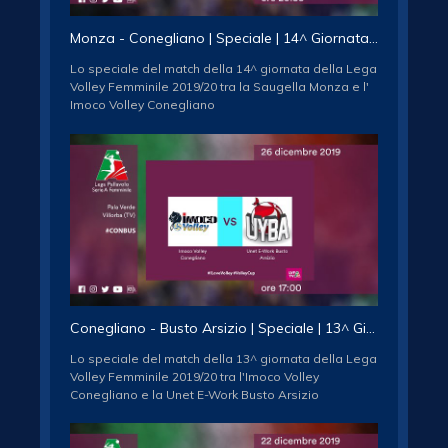
TWITTER: http://www.twitter.com/legavolleyfem/
INSTAGRAM:
Monza - Conegliano | Speciale | 14^ Giornata | Lega Volley Femminile 2019/20
http://www.instagram.com/legavolleyfemminile/
Lo speciale del match della 14^ giornata della Lega
Volley Femminile 2019/20 tra la Saugella Monza e l'
Imoco Volley Conegliano
Iscriviti al canale ufficiale della Lega Pallavolo Serie
A Femminile / Subscribe to the official Female Italian
Volleyball League Association channel
http://www.youtube.com/subscription_center?
add_user=legavolleyAF
Seguici sui social network / follow us
FACEBOOK:
http://www.facebook.com/legavolleyfemminile/
TWITTER: http://www.twitter.com/legavolleyfem/
INSTAGRAM:
Conegliano - Busto Arsizio | Speciale | 13^ Giornata | Lega Volley Femminile 2019/20
http://www.instagram.com/legavolleyfemminile/
Lo speciale del match della 13^ giornata della Lega
Volley Femminile 2019/20 tra l'Imoco Volley
Conegliano e la Unet E-Work Busto Arsizio
Iscriviti al canale ufficiale della Lega Pallavolo Serie
A Femminile / Subscribe to the official Female Italian