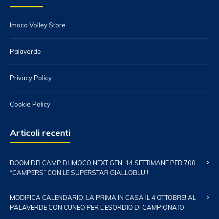
Facebook: https://go.volleyball.world/Facebook?
ytv=d
Twitter: https://go.volleyball.world/Twitter?ytv=d
Imoco Volley Store
Palaverde
Privacy Policy
Cookie Policy
Articoli recenti
BOOM DEI CAMP DI IMOCO NEXT GEN: 14 SETTIMANE PER 700
“CAMPERS” CON LE SUPERSTAR GIALLOBLU’!
MODIFICA CALENDARIO: LA PRIMA IN CASA IL 4 OTTOBRE! AL
PALAVERDE CON CUNEO PER L’ESORDIO DI CAMPIONATO