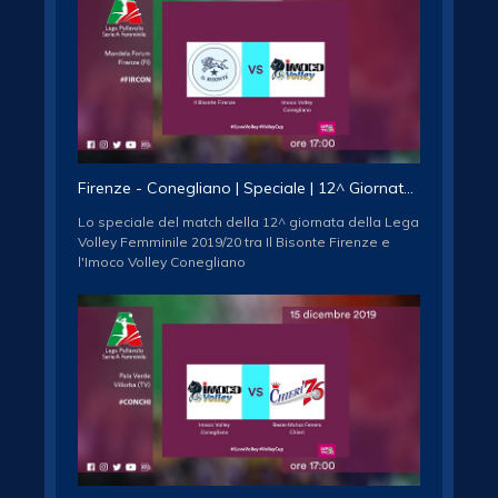
Volleyball League Association channel
http://www.youtube.com/subscription_center?
add_user=legavolleyAF
Seguici sui social network / follow us
FACEBOOK:
http://www.facebook.com/legavolleyfemminile/
TWITTER: http://www.twitter.com/legavolleyfem/
INSTAGRAM:
Firenze - Conegliano | Speciale | 12^ Giornata | Lega Volley Femminile 2019/20
http://www.instagram.com/legavolleyfemminile/
Lo speciale del match della 12^ giornata della Lega
Volley Femminile 2019/20 tra Il Bisonte Firenze e
l'Imoco Volley Conegliano
Iscriviti al canale ufficiale della Lega Pallavolo Serie
A Femminile / Subscribe to the official Female Italian
Volleyball League Association channel
http://www.youtube.com/subscription_center?
add_user=legavolleyAF
Seguici sui social network / follow us
FACEBOOK:
http://www.facebook.com/legavolleyfemminile/
TWITTER: http://www.twitter.com/legavolleyfem/