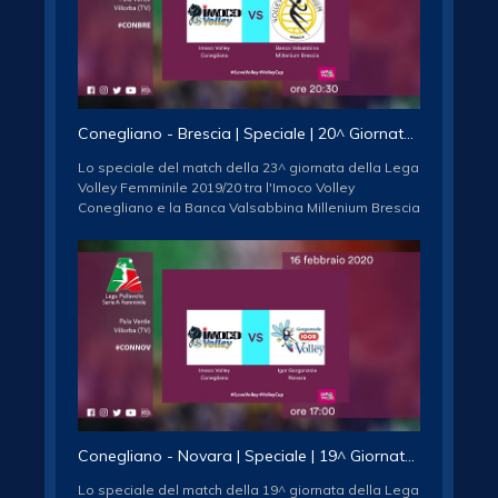
Conegliano - Brescia | Speciale | 20^ Giornata | Lega Volley Femminile 2019/20
Lo speciale del match della 23^ giornata della Lega
Volley Femminile 2019/20 tra l'Imoco Volley
Conegliano e la Banca Valsabbina Millenium Brescia
Iscriviti al canale ufficiale della Lega Pallavolo Serie
A Femminile / Subscribe to the official Female Italian
Volleyball League Association channel
http://www.youtube.com/subscription_center?
add_user=legavolleyAF
Seguici sui social network / follow us
FACEBOOK:
http://www.facebook.com/legavolleyfemminile/
TWITTER: http://www.twitter.com/legavolleyfem/
INSTAGRAM:
Conegliano - Novara | Speciale | 19^ Giornata | Lega Volley Femminile 2019/20
http://www.instagram.com/legavolleyfemminile/
Lo speciale del match della 19^ giornata della Lega