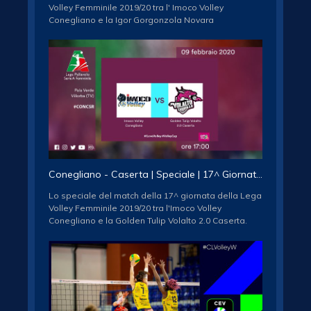
Volley Femminile 2019/20 tra l' Imoco Volley
Conegliano e la Igor Gorgonzola Novara
Iscriviti al canale ufficiale della Lega Pallavolo Serie
A Femminile / Subscribe to the official Female Italian
Volleyball League Association channel
http://www.youtube.com/subscription_center?
add_user=legavolleyAF
Seguici sui social network / follow us
FACEBOOK:
http://www.facebook.com/legavolleyfemminile/
TWITTER: http://www.twitter.com/legavolleyfem/
INSTAGRAM:
Conegliano - Caserta | Speciale | 17^ Giornata | Lega Volley Femminile 2019/20
http://www.instagram.com/legavolleyfemminile/
Lo speciale del match della 17^ giornata della Lega
Volley Femminile 2019/20 tra l'Imoco Volley
Conegliano e la Golden Tulip Volalto 2.0 Caserta.
Iscriviti al canale ufficiale della Lega Pallavolo Serie
A Femminile / Subscribe to the official Female Italian
Volleyball League Association channel
http://www.youtube.com/subscription_center?
add_user=legavolleyAF