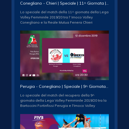
INSTAGRAM:
Conegliano - Chieri | Speciale | 11^ Giornata | Lega Volley Femminile 2019/20
http://www.instagram.com/legavolleyfemminile/
Lo speciale del match della 11^ giornata della Lega
Volley Femminile 2019/20 tra l' Imoco Volley
Conegliano e la Reale Mutua Fenera Chieri
Iscriviti al canale ufficiale della Lega Pallavolo Serie
A Femminile / Subscribe to the official Female Italian
Volleyball League Association channel
http://www.youtube.com/subscription_center?
add_user=legavolleyAF
Seguici sui social network / follow us
FACEBOOK:
http://www.facebook.com/legavolleyfemminile/
TWITTER: http://www.twitter.com/legavolleyfem/
INSTAGRAM:
Perugia - Conegliano | Speciale | 9^ Giornata | Lega Volley Femminile 2019/20
http://www.instagram.com/legavolleyfemminile/
Lo speciale del match del recupero della 9^
giornata della Lega Volley Femminile 2019/20 tra la
Bartoccini Fortinfissi Perugia e l'Imoco Volley
Conegliano
Iscriviti al canale ufficiale della Lega Pallavolo Serie
A Femminile / Subscribe to the official Female Italian