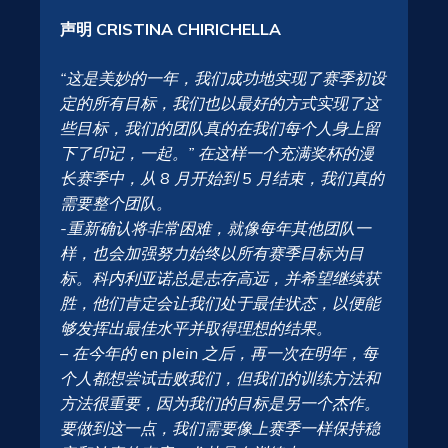
声明 CRISTINA CHIRICHELLA
“这是美妙的一年，我们成功地实现了赛季初设
定的所有目标，我们也以最好的方式实现了这
些目标，我们的团队真的在我们每个人身上留
下了印记，一起。” 在这样一个充满奖杯的漫
长赛季中，从 8 月开始到 5 月结束，我们真的
需要整个团队。
-重新确认将非常困难，就像每年其他团队一
样，也会加强努力始终以所有赛季目标为目
标。科内利亚诺总是志存高远，并希望继续获
胜，他们肯定会让我们处于最佳状态，以便能
够发挥出最佳水平并取得理想的结果。
– 在今年的 en plein 之后，再一次在明年，每
个人都想尝试击败我们，但我们的训练方法和
方法很重要，因为我们的目标是另一个杰作。
要做到这一点，我们需要像上赛季一样保持稳