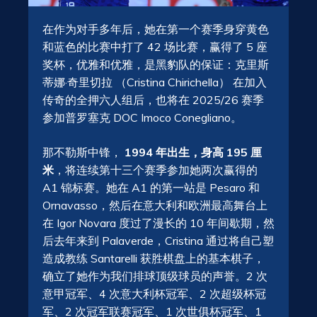
在作为对手多年后，她在第一个赛季身穿黄色
和蓝色的比赛中打了 42 场比赛，赢得了 5 座
奖杯，优雅和优雅，是黑豹队的保证：克里斯
蒂娜·奇里切拉 （Cristina Chirichella） 在加入
传奇的全押六人组后，也将在 2025/26 赛季
参加普罗塞克 DOC Imoco Conegliano。
那不勒斯中锋，
1994 年出生，身高 195 厘
米
，将连续第十三个赛季参加她两次赢得的
A1 锦标赛。她在 A1 的第一站是 Pesaro 和
Ornavasso，然后在意大利和欧洲最高舞台上
在 Igor Novara 度过了漫长的 10 年间歇期，然
后去年来到 Palaverde，Cristina 通过将自己塑
造成教练 Santarelli 获胜棋盘上的基本棋子，
确立了她作为我们排球顶级球员的声誉。2 次
意甲冠军、4 次意大利杯冠军、2 次超级杯冠
军、2 次冠军联赛冠军、1 次世俱杯冠军、1