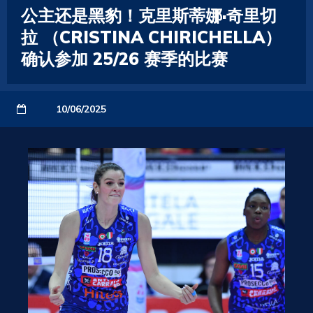
公主还是黑豹！克里斯蒂娜·奇里切
拉 （CRISTINA CHIRICHELLA）
确认参加 25/26 赛季的比赛
10/06/2025