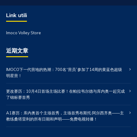
Link utili
Imoco Volley Store
近期文章
IMOCO下一代营地的热潮：700名“营员”参加了14周的黄蓝色超级
明星营！
更改赛历：10月4日首场主场比赛！在帕拉韦尔德与库内奥一起完成
了锦标赛首秀
A1赛历：库内奥首个主场首秀，主场首秀布斯托·阿尔西齐奥——主
教练桑塔雷利的所有日期和声明——免费电视转播！