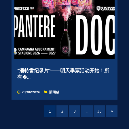
“潘特雷纪录片”——明天季票活动开始！所
有�...
23/06/2026
新闻稿
1
2
3
…
33