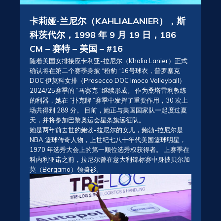
卡莉娅-
兰尼尔
（KAHLIA
LANIER
），斯
科茨代尔，1998 年 9 月 19 日，186
CM – 赛特 – 美国 – #16
随着美国女排接应卡利亚-拉尼尔（Khalia Lanier）正式
确认将在第二个赛季身披 “粉豹 “16号球衣，普罗塞克
DOC 伊莫科女排（Prosecco DOC Imoco Volleyball）
2024/25赛季的 “马赛克 “继续形成。 作为桑塔雷利教练
的利器，她在 “扑克牌 “赛季中发挥了重要作用，30 次上
场共得到 289 分。 目前，她正与美国国家队一起度过夏
天，并将参加巴黎奥运会星条旗远征队。
她是两年前去世的鲍勃-
拉尼尔
的女儿，鲍勃-
拉尼尔
是
NBA 篮球传奇人物，上世纪七八十年代美国篮球明星，
1970 年选秀大会上的第一顺位选秀权获得者。 上赛季在
科内利亚诺之前，
拉尼尔
曾在意大利锦标赛中身披贝尔加
莫（Bergamo）领骑衫。