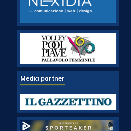
Media partner