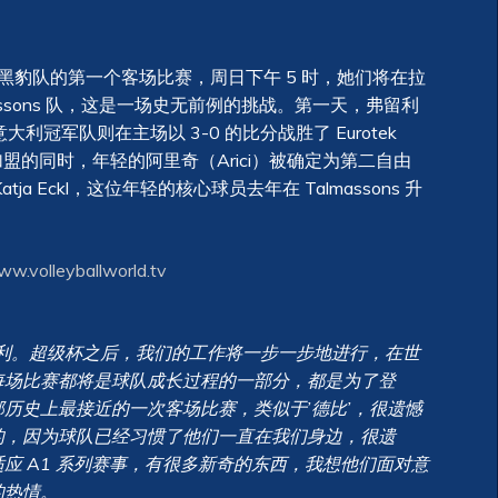
ley 黑豹队的第一个客场比赛，周日下午 5 时，她们将在拉
assons 队，这是一场史无前例的挑战。第一天，弗留利
利冠军队则在主场以 3-0 的比分战胜了 Eurotek
朱婷加盟的同时，年轻的阿里奇（Arici）被确定为第二自由
 Eckl，这位年轻的核心球员去年在 Talmassons 升
w.volleyballworld.tv
利。超级杯之后，我们的工作将一步一步地进行，在世
每场比赛都将是球队成长过程的一部分，都是为了登
历史上最接近的一次客场比赛，类似于’德比’，很遗憾
的，因为球队已经习惯了他们一直在我们身边，很遗
应 A1 系列赛事，有很多新奇的东西，我想他们面对意
的热情。