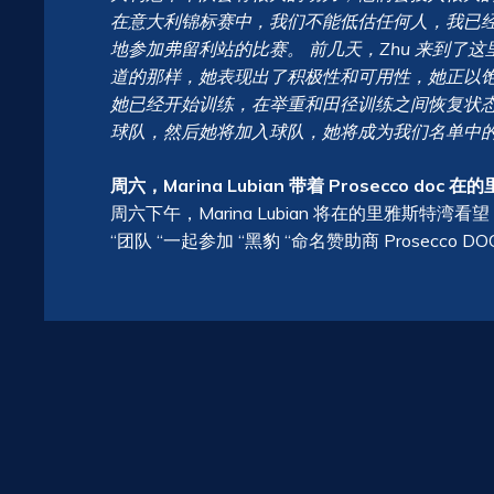
在意大利锦标赛中，我们不能低估任何人，我已
地参加弗留利站的比赛。 前几天，Zhu 来到了
道的那样，她表现出了积极性和可用性，她正以
她已经开始训练，在举重和田径训练之间恢复状
球队，然后她将加入球队，她将成为我们名单中的
周六，Marina Lubian 带着 Prosecco doc 
周六下午，Marina Lubian 将在的里雅斯特湾看望 Sup
“团队 “一起参加 “黑豹 “命名赞助商 Prosecco DOC