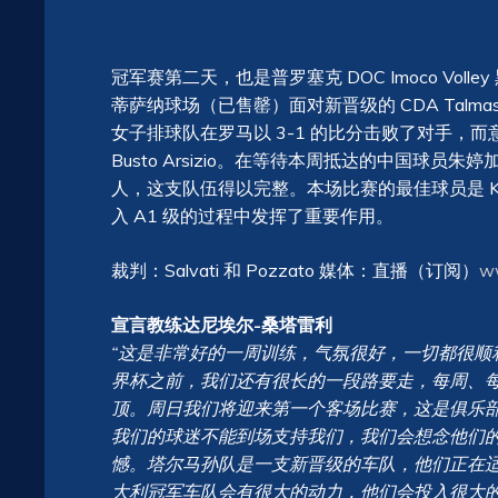
冠军赛第二天，也是普罗塞克 DOC Imoco Vol
蒂萨纳球场（已售罄）面对新晋级的 CDA Talm
女子排球队在罗马以 3-1 的比分击败了对手，而意大
Busto Arsizio。在等待本周抵达的中国球员
人，这支队伍得以完整。本场比赛的最佳球员是 Katja
入 A1 级的过程中发挥了重要作用。
裁判：Salvati 和 Pozzato 媒体：直播（订阅）
ww
宣言教练达尼埃尔-桑塔雷利
“这是非常好的一周训练，气氛很好，一切都很顺
界杯之前，我们还有很长的一段路要走，每周、
顶。周日我们将迎来第一个客场比赛，这是俱乐部
我们的球迷不能到场支持我们，我们会想念他们
憾。塔尔马孙队是一支新晋级的车队，他们正在适
大利冠军车队会有很大的动力，他们会投入很大