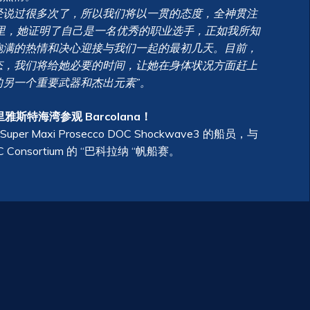
经说过很多次了，所以我们将以一贯的态度，全神贯注
这里，她证明了自己是一名优秀的职业选手，正如我所知
饱满的热情和决心迎接与我们一起的最初几天。目前，
态，我们将给她必要的时间，让她在身体状况方面赶上
另一个重要武器和杰出元素”。
在的里雅斯特海湾参观 Barcolana！
er Maxi Prosecco DOC Shockwave3 的船员，与
 Consortium 的 “巴科拉纳 “帆船赛。