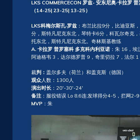
LKS COMMERCECON 罗兹- 安东尼奥·卡拉罗 
（14-25| 23-25| 13-25）
LKS科梅尔斯孔·罗兹
：布兰比拉9分，比迪亚斯，
分，斯特凡尼克东北，琴特卡6分，科瓦尔奇克
托东北，斯特凡尼克东北。奇林斯基教练
A. 卡拉罗 普罗塞科 多克科内利亚诺
：朱 16，埃
阿迪格韦 3，达尔德罗普 9，奇里切拉 7，法尔 1
裁
判：
盖尔多夫（荷兰）和盖克斯（德国）
观众
人数：1300人
演出时长
：20′-30′-24′
备注
：服役错误 Lo 8,6连;发球得分4-5，拦网2-9
MVP
：朱