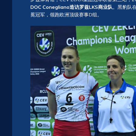
DOC Conegliano造访罗兹LKS商业队
。黑豹队
冕冠军，领跑欧洲顶级赛事D组。