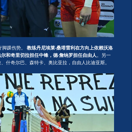
疗脚踝伤势。
教练丹尼埃莱·桑塔雷利在方向上依赖沃洛
尔和奇里切拉担任中锋，德·詹纳罗担任自由人
。另一
拉、什奇尔巴、森特卡、奥比亚拉，自由人比迪亚斯。