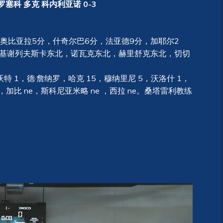
普罗塞科 多克 科内利亚诺 0-3
奥比亚拉5分，什奇尔巴6分，法亚德9分，加耶尔2
，基谢列夫斯卡东北，诺瓦克东北，赫里舒克东北，切切
沃特 1，德·詹纳罗，哈克 15，穆纳里尼 5，沃洛什 1，
，加比 ne，斯科尼亚米略 ne ，西拉 ne。桑塔雷利教练