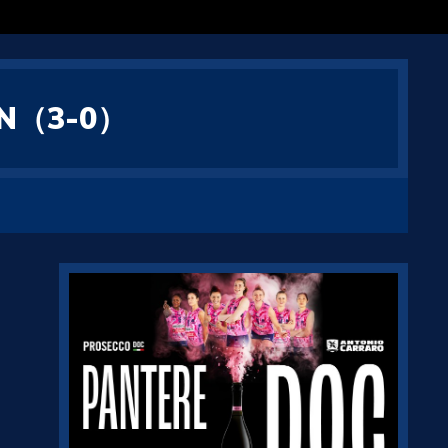
N（3-0）