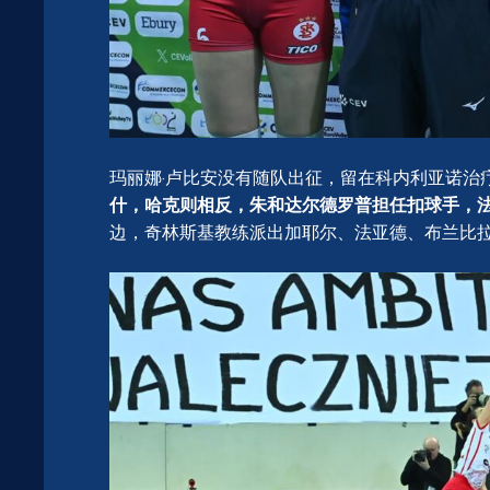
玛丽娜·卢比安没有随队出征，留在科内利亚诺治
什，哈克则相反，朱和达尔德罗普担任扣球手，法
边，奇林斯基教练派出加耶尔、法亚德、布兰比