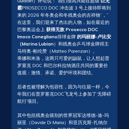
Guidolin）评论说：”我们很高兴能在超级
巨无
霸
PROSECCO DOC 冲击波 3 号上接待即将到
来的 2026 年冬奥会和冬残奥会的吉祥物”，”
在这里，我们迎来了杰出的人物，如在最近的
巴黎奥运会上
获得无敌 Prosecco DOC
Imoco Conegliano
排球金牌
的玛丽娜-卢比安
（Marina Lubian
）和残奥会乒乓球金牌得主
马特奥-帕伦赞（Matteo Parenzan）。
蒂娜和米洛，这两只可爱的鼬鼠，让人想起普
罗塞克 DOC 和巴尔科拉纳酒庄共同的重要价
值观：激情、承诺、爱护环境和团结。
后者也被理解为包容性，因为与往届一样，今
年我们在普罗塞克DOC飞龙号上参加了’无障碍
航行’项目。
其中包括残奥会级别的世界冠军达维德-迪-玛
丽亚（Davide Di Maria）和亚历克斯-扎纳尔