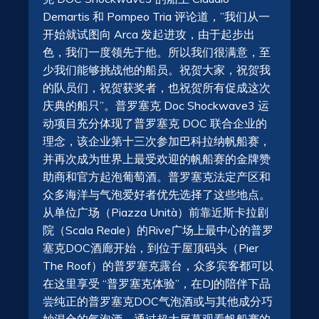
Demartis 和 Pompeo Tria 评论道，”我们从一
开始就试图向 Arca 发起进攻，由于起步出
色，我们一度领先于他。所以我们很满意，至
少我们能够挑战他的船员。祝贺大家，祝贺我
的队员们，祝贺获奖者，也祝贺所有促成这次
庆典的船只”。普罗塞克 Doc Shockwave3 运
动项目充分体现了普罗塞克 DOC 联合企业的
理念，该企业第十三次参加巴科拉纳帆船赛，
并再次成为世界上最受欢迎的帆船赛的金牌赞
助商和官方起泡葡萄酒。普罗塞克法定产区和
众多海洋与气泡爱好者优先选择了这些地点。
从单位广场（Piazza Unità）前靠近斯卡拉剧
院（Scala Reale）的Rive广场上最中心的普罗
塞克DOC酒廊开始，到位于屋顶码头（Pier
The Roof）的普罗塞克露台，众多宾客都可以
在这里享受 “普罗塞克体验”，在DJ的陪伴下品
尝纯正的普罗塞克DOC气泡酒或与其他成分巧
妙混合的气泡酒，通过超大屏幕观看帆船赛的