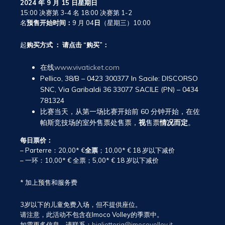
2024 年 9 月 15 日星期日
15:00 决赛第 3-4 名 18:00 决赛第 1-2
名
预售开始时间：
9 月 04
日
（星期三）10:00
起
购买方式
：
请点击
“购买”：
在线
www.vivaticket.com
Pellico, 38/B – 0423 300377 In Sacile: DISCORSO
SNC, Via Garibaldi 36 33077 SACILE (PN) – 0434
781324
比赛当天，从第一场比赛开始前 60 分钟开始，在佐
帕斯竞技场的室外售票处售票，
视
售票
情况而定
。
每日票价：
– Parterre：20,00* €
全票
；10,00* € 18 岁以下减价
– 一环：10,00* € 全票；5,00* € 18 岁以下减价
* 加上预售和服务费
3岁以下的儿童免费入场，但不提供座位。
请注意，此活动不包含在Imoco Volley的季票中。
如需更多信息，请联系：
biglietteria@imocovolley.it