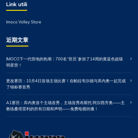
Link utili
Imoco Volley Store
近期文章
IMOCO下一代营地的热潮：700名“营员”参加了14周的黄蓝色超级
明星营！
更改赛历：10月4日首场主场比赛！在帕拉韦尔德与库内奥一起完成
了锦标赛首秀
A1赛历：库内奥首个主场首秀，主场首秀布斯托·阿尔西齐奥——主
教练桑塔雷利的所有日期和声明——免费电视转播！