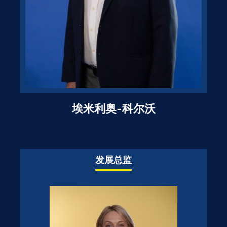
埃米利奥-科尔沃
发展总监