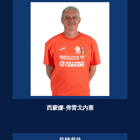
西蒙娜-弗雷戈内塞
总秘书处