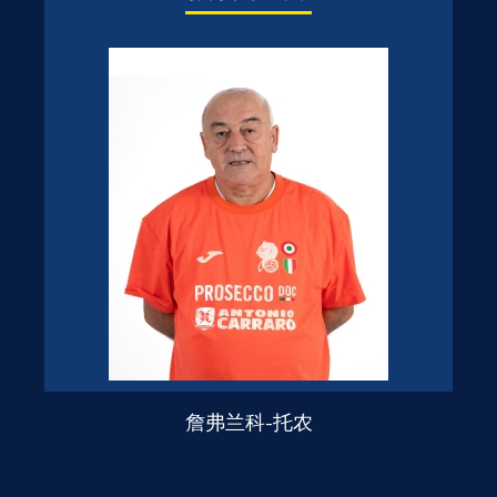
詹弗兰科-托农