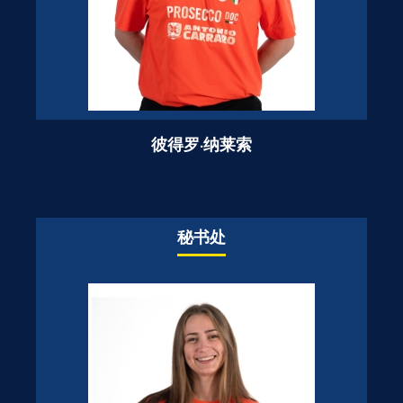
彼得罗·纳莱索
秘书处