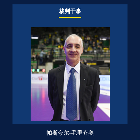
裁判干事
帕斯夸尔-毛里齐奥