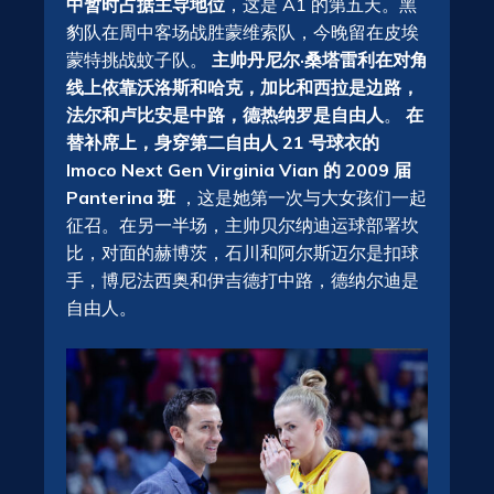
中暂时占据主导地位
，这是 A1 的第五天。黑
豹队在周中客场战胜蒙维索队，今晚留在皮埃
蒙特挑战蚊子队。
主帅丹尼尔·桑塔雷利在对角
线上依靠沃洛斯和哈克，加比和西拉是边路，
法尔和卢比安是中路，德热纳罗是自由人
。
在
替补席上，身穿第二自由人 21 号球衣的
Imoco Next Gen Virginia Vian 的 2009 届
Panterina 班
，这是她第一次与大女孩们一起
征召。在另一半场，主帅贝尔纳迪运球部署坎
比，对面的赫博茨，石川和阿尔斯迈尔是扣球
手，博尼法西奥和伊吉德打中路，德纳尔迪是
自由人。