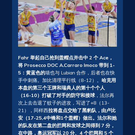
Fahr 举起自己抢到盖帽点并击中 2 个 Ace，
将 Prosecco DOC A.Carraro Imoco 带到 1-
5：黄蓝色的
墙也与 Lubian 合作，后者也在快
手中刺痛。加比清理平行线（8-12）。
哈克用
本盘的第三个王牌和瑞典人的第十个个人
（16-10）打破了对手的防守和接球
，法尔再
次上去击退了蚊子的进攻，写进了+8（13-
21），同样西
拉将盘点交给了黑豹队，由卢比
安（17-25,4中锋和1个盖帽）做出。
法尔和她
的队友在第二盘的拦网和发球之间得到 7 分，
在中路，奥运冠军以 20 分、4 个拦网和 5 个