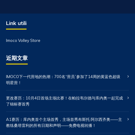
Link utili
Imoco Volley Store
近期文章
IMOCO下一代营地的热潮：700名“营员”参加了14周的黄蓝色超级
明星营！
更改赛历：10月4日首场主场比赛！在帕拉韦尔德与库内奥一起完成
了锦标赛首秀
A1赛历：库内奥首个主场首秀，主场首秀布斯托·阿尔西齐奥——主
教练桑塔雷利的所有日期和声明——免费电视转播！