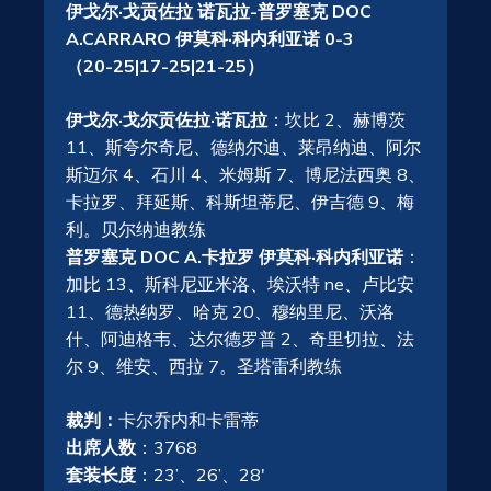
伊戈尔·戈贡佐拉 诺瓦拉-普罗塞克 DOC
A.CARRARO 伊莫科·科内利亚诺 0-3
（20-25|17-25|21-25）
伊戈尔·戈尔贡佐拉·诺瓦拉
：坎比 2、赫博茨
11、斯夸尔奇尼、德纳尔迪、莱昂纳迪、阿尔
斯迈尔 4、石川 4、米姆斯 7、博尼法西奥 8、
卡拉罗、拜延斯、科斯坦蒂尼、伊吉德 9、梅
利。贝尔纳迪教练
普罗塞克 DOC A.卡拉罗 伊莫科·科内利亚诺
：
加比 13、斯科尼亚米洛、埃沃特 ne、卢比安
11、德热纳罗、哈克 20、穆纳里尼、沃洛
什、阿迪格韦、达尔德罗普 2、奇里切拉、法
尔 9、维安、西拉 7。圣塔雷利教练
裁判：
卡尔乔内和卡雷蒂
出席人数
：3768
套装长度
：23’、26’、28′