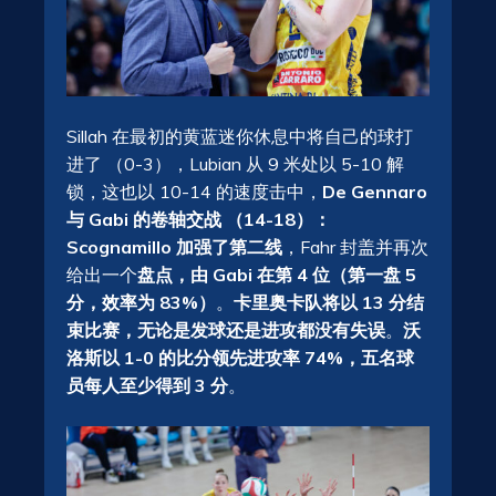
Sillah 在最初的黄蓝迷你休息中将自己的球打
进了 （0-3），Lubian 从 9 米处以 5-10 解
锁，这也以 10-14 的速度击中，
De Gennaro
与 Gabi 的卷轴交战 （14-18）：
Scognamillo 加强了第二线
，Fahr 封盖并再次
给出一个
盘点，由 Gabi 在第 4 位（第一盘 5
分，效率为 83%）
。
卡里奥卡队将以 13 分结
束比赛，无论是发球还是进攻都没有失误
。
沃
洛斯以 1-0 的比分领先进攻率 74%，五名球
员每人至少得到 3 分
。