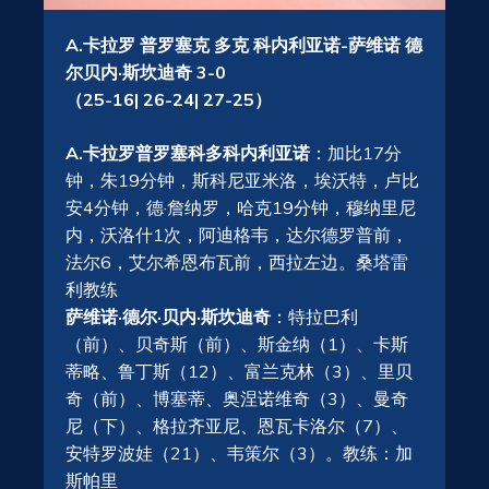
A.卡拉罗 普罗塞克 多克 科内利亚诺-萨维诺 德
尔贝内·斯坎迪奇 3-0
（25-16| 26-24| 27-25）
A.卡拉罗普罗塞科多科内利亚诺
：加比17分
钟，朱19分钟，斯科尼亚米洛，埃沃特，卢比
安4分钟，德·詹纳罗，哈克19分钟，穆纳里尼
内，沃洛什1次，阿迪格韦，达尔德罗普前，
法尔6，艾尔希恩布瓦前，西拉左边。桑塔雷
利教练
萨维诺·德尔·贝内·斯坎迪奇
：特拉巴利
（前）、贝奇斯（前）、斯金纳（1）、卡斯
蒂略、鲁丁斯（12）、富兰克林（3）、里贝
奇（前）、博塞蒂、奥涅诺维奇（3）、曼奇
尼（下）、格拉齐亚尼、恩瓦卡洛尔（7）、
安特罗波娃（21）、韦策尔（3）。教练：加
斯帕里