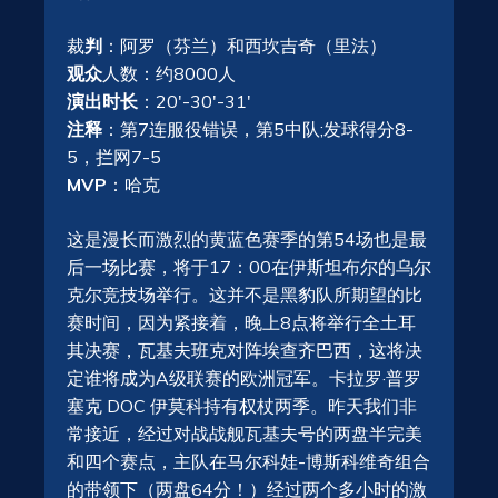
裁
判
：阿罗（芬兰）和西坎吉奇（里法）
观众
人数：约8000人
演出时长
：20′-30′-31′
注释
：第7连服役错误，第5中队;发球得分8-
5，拦网7-5
MVP
：哈克
这是漫长而激烈的黄蓝色赛季的第54场也是最
后一场比赛，将于17：00在伊斯坦布尔的乌尔
克尔竞技场举行。这并不是黑豹队所期望的比
赛时间，因为紧接着，晚上8点将举行全土耳
其决赛，瓦基夫班克对阵埃查齐巴西，这将决
定谁将成为A级联赛的欧洲冠军。卡拉罗·普罗
塞克 DOC 伊莫科持有权杖两季。昨天我们非
常接近，经过对战战舰瓦基夫号的两盘半完美
和四个赛点，主队在马尔科娃-博斯科维奇组合
的带领下（两盘64分！）经过两个多小时的激