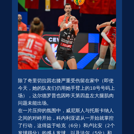
除了奇里切拉因右膝严重受伤留在家中（即使
今天，她的队友们仍用她手臂上的18号号码上
场），达尔德罗普也因昨天第四盘左大腿肌肉
问题未能出场。
在一片压抑的氛围中，威尼斯人与托斯卡纳人
之间的对峙开始，科内利亚诺从一开始就掌控
了行动，这得益于哈克（6分）和卢比安（2个
发球得分）的感人发球，以及法尔（5分）和