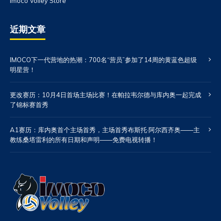
Imoco Volley Store
近期文章
IMOCO下一代营地的热潮：700名“营员”参加了14周的黄蓝色超级
明星营！
更改赛历：10月4日首场主场比赛！在帕拉韦尔德与库内奥一起完成
了锦标赛首秀
A1赛历：库内奥首个主场首秀，主场首秀布斯托·阿尔西齐奥——主
教练桑塔雷利的所有日期和声明——免费电视转播！