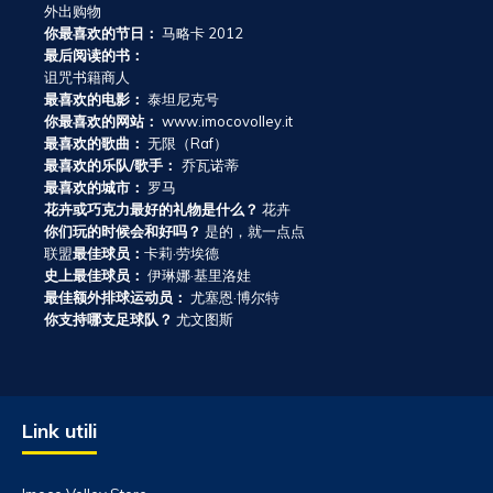
外出购物
你最喜欢的节日：
马略卡 2012
最后阅读的书：
诅咒书籍商人
最喜欢的电影：
泰坦尼克号
你最喜欢的网站：
www.imocovolley.it
最喜欢的歌曲：
无限（Raf）
最喜欢的乐队/歌手：
乔瓦诺蒂
最喜欢的城市：
罗马
花卉或巧克力最好的礼物是什么？
花卉
你们玩的时候会和好吗？
是的，就一点点
联盟
最佳球员：
卡莉·劳埃德
史上最佳球员：
伊琳娜·基里洛娃
最佳额外排球运动员：
尤塞恩·博尔特
你支持哪支足球队？
尤文图斯
Link utili