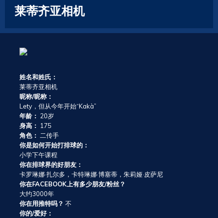
莱蒂齐亚相机
姓名和姓氏：
莱蒂齐亚相机
昵称/昵称：
Lety，但从今年开始“Kakà”
年龄：
20岁
身高：
175
角色：
二传手
你是如何开始打排球的：
小学下午课程
你在排球界的好朋友：
卡罗琳娜·扎尔多，卡特琳娜·博塞蒂，朱莉娅·皮萨尼
你在FACEBOOK上有多少朋友/粉丝？
大约3000年
你在用推特吗？
不
你的/爱好：