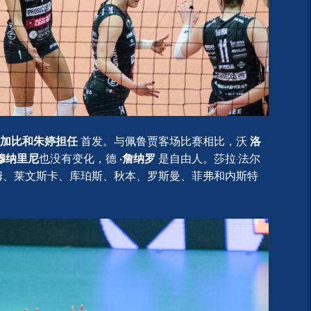
加比和朱婷担任
首发。与佩鲁贾客场比赛相比，沃
洛
穆纳里尼
也没有变化，德
·詹纳罗
是自由人。莎拉·法尔
姆、莱文斯卡、库珀斯、秋本、罗斯曼、菲弗和内斯特