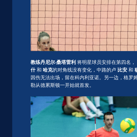
教练丹尼尔·桑塔雷利
将明星球员安排在第四名，
什
和
哈克
的对角线没有变化，中路的卢
比安
和
因伤无法出场，留在科内利亚诺。另一边，格罗
勒从德累斯顿一开始就首发。