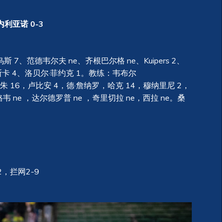
内利亚诺 0-3
7、范德韦尔夫 ne、齐根巴尔格 ne、Kuipers 2、
斯卡 4、洛贝尔·菲约克 1。教练：韦布尔
，朱 16，卢比安 4，德·詹纳罗，哈克 14，穆纳里尼 2，
韦 ne ，达尔德罗普 ne ，奇里切拉 ne，西拉 ne。桑
）
，拦网2-9