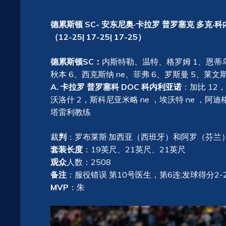
德累斯顿 SC- 安东尼奥·卡拉罗 普罗塞克 多克·科
（12-25| 17-25| 17-25）
德累斯顿SC：
内斯特勒、温特、格罗姆 1、恩蒂乌斯 
秋本 6、西克斯纳 ne、菲弗 6、罗斯曼 5、莱文
A. 卡拉罗 普罗塞科 DOC 科内利亚诺
：加比 12
沃洛什 2，斯科尼亚米略 ne ，埃沃特 ne ，阿迪格
塔雷利教练
裁
判
：罗布莱斯·加西亚（西班牙）和阿罗（芬兰
套装长度
：19英尺、21英尺、21英尺
观众
人数：2508
备注
：服役错误 第10号医生，第6连;发球得分2-2
MVP
：朱