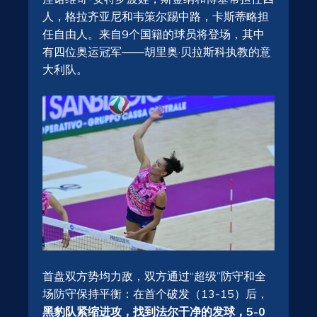
人，格拉齐亚尼和韦策尔踢中路，卡斯蒂略担
任自由人。来自9个国籍的球员将登场，其中
有四位奥运冠军——胡里奥·贝拉斯科执教的意
大利队。
首盘双方势均力敌，双方通过“超级”防守和全
场防守保持平衡：在首个破发（13-15）后，
黑豹队紧缩进攻，找到法尔干净的发球，5-0