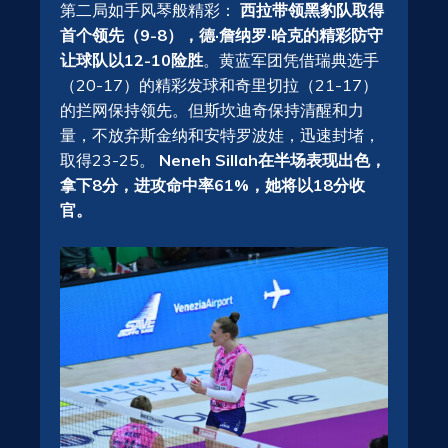
第二局如手风琴般精彩：
西拉带领黑豹队取得
首个领先（9-8），德·詹纳罗·哈克的精彩防守
让球队以12-10险胜
。黄蓝军团凭借瑞典选手
（20-17）的精彩发球和奇里切拉（21-17）
的拦网保持领先。但斯坎迪奇保持清醒和力
量，不放弃斯金纳和安特罗波娃，迅速封堵，
取得23-25。
Neneh Sillah在半场表现出色，
拿下8分，进攻命中率61%，她将以18分收
官。