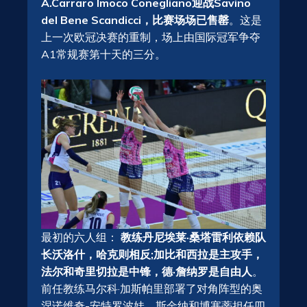
A.Carraro Imoco Conegliano迎战Savino
del Bene Scandicci，比赛场场已售罄
。这是
上一次欧冠决赛的重制，场上由国际冠军争夺
A1常规赛第十天的三分。
最初的六人组：
教练丹尼埃莱·桑塔雷利依赖队
长沃洛什，哈克则相反;加比和西拉是主攻手，
法尔和奇里切拉是中锋，德·詹纳罗是自由人
。
前任教练马尔科·加斯帕里部署了对角阵型的奥
涅诺维奇-安特罗波娃，斯金纳和博塞蒂担任四