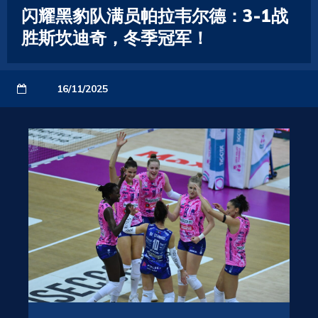
闪耀黑豹队满员帕拉韦尔德：3-1战
胜斯坎迪奇，冬季冠军！
16/11/2025