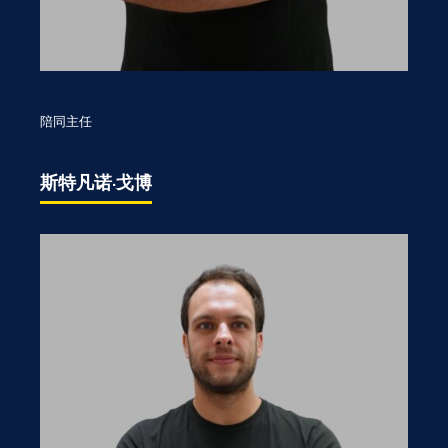
陪同主任
斯特凡诺·戈博