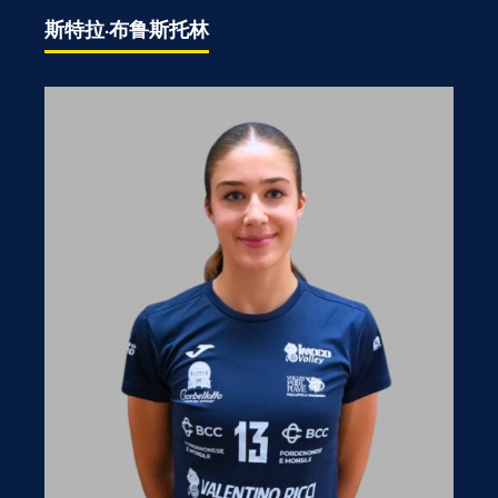
斯特拉·布鲁斯托林