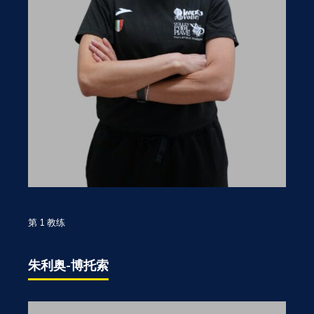
第 1 教练
朱利奥-博托索