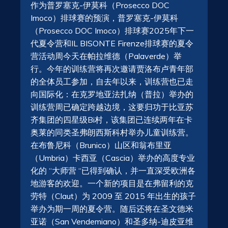
作为普罗塞克-伊莫科（Prosecco DOC
Imoco）排球赛的预演，普罗塞克-伊莫科
（Prosecco DOC Imoco）排球赛2025年下一
代夏令营和IL BISONTE Firenze排球赛的夏令
营活动周今天在帕拉维德（Palaverde）举
行。今年的训练营将再次邀请贾洛布卢青年部
的全体员工参加，自去年以来，训练营也已走
向国际化：在克罗地亚法扎纳（普拉）举办的
训练营周已确定跨越边境，这要归功于比亚苏
齐集团的四星级Bi村，该集团已连续两年在卡
奥莱的同类圣弗朗西斯科村举办儿童训练营。
在布鲁尼科（Brunico）山区和翁布里亚
（Umbria）卡西亚（Cascia）举办的高度专业
化的 “大师营 “已得到确认，并一直深受欧洲各
地游客的欢迎。一个新的项目是在弗留利的克
劳特（Claut）为 2009 至 2015 年出生的孩子
举办为期一周的夏令营。随后还将在圣文德米
亚诺（San Vendemiano）和圣多纳-迪皮亚维