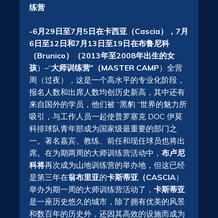
练营
-6月29日至7月5日在卡西亚（Cascia），7月
6日至12日和7月13日至19日在布鲁尼科
（Brunico）（2013年至2008年出生的女
孩
）–“
大师训练营”（MASTER CAMP
）全营
周（过夜），这是一个高水平的专业化阶段，
报名人数和出席人数均创历史新高，其中还有
来自国外的学员，他们被 “黑豹 “世界的魅力所
吸引，与工作人员一起使普罗塞克 DOC 伊莫
科排球队青年部成为国家级最重要的部门之
一。著名嘉宾、教练、前任和现任球员也将出
席。在为期两周的大师训练营活动中，
布卢尼
科将
再次成为山地训练营的举办地，但这已经
是第三年在
翁布里亚
的
卡斯蒂亚（CASCIA
）
举办为期一周的大师训练营活动了，
卡斯蒂亚
是一座历史悠久的城市，除了拥有优美的风景
和数百年的历史外，还因其高效的设施而成为