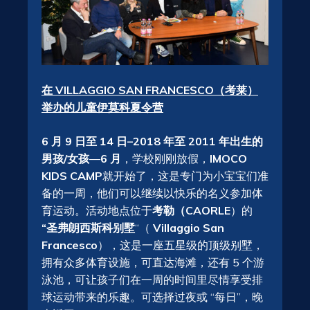
在 VILLAGGIO SAN FRANCESCO（考莱）
举办的儿童伊莫科夏令营
6 月 9 日至 14 日–2018 年至 2011 年出生的
男孩/女孩
—
6 月
，学校刚刚放假，
IMOCO
KIDS CAMP
就开始了，这是专门为小宝宝们准
备的一周，他们可以继续以快乐的名义参加体
育运动。活动地点位于
考勒（CAORLE
）的
“圣弗朗西斯科别墅
“（
Villaggio San
Francesco
），这是一座五星级的顶级别墅，
拥有众多体育设施，可直达海滩，还有 5 个游
泳池，可让孩子们在一周的时间里尽情享受排
球运动带来的乐趣。可选择过夜或 “每日”，晚