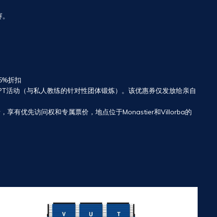
赛。
5%折扣
tiPT活动（与私人教练的针对性团体锻炼）。该优惠券仅发放给亲自
有优先访问权和专属票价，地点位于Monastier和Villorba的