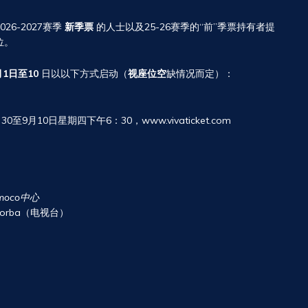
6-2027赛季
新季票
的人士以及25-26赛季的“前”季票持有者提
位。
月1日至10
日以以下方式启动（
视座位空
缺情况而定）：
9月10日星期四下午6：30，www.vivaticket.com
）
Imoco中心
Villorba（电视台）