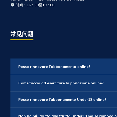
时间：16：30至19：00
常见问题
Posso rinnovare l’abbonamento online?
Come faccio ad esercitare la prelazione online?
Posso rinnovare l'abbonamento Under18 online?
Non ho più diritto alla tariffa Under18 ma se rinnovo o