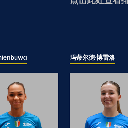
rhienbuwa
玛蒂尔德·博雷洛