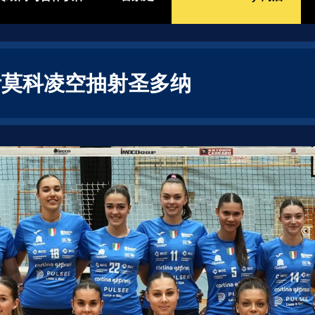
 伊莫科凌空抽射圣多纳