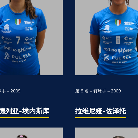
球手 – 2009
第 8 名 – 钉球手 – 2009
德列亚-埃内斯库
拉维尼娅-佐泽托