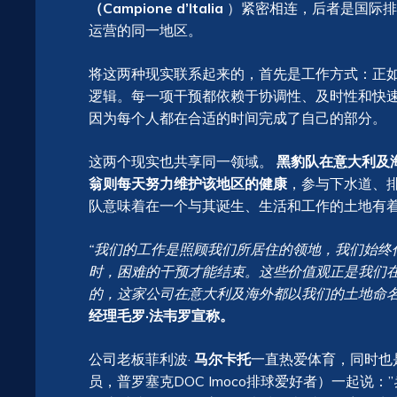
（Campione d’Italia
）紧密相连，后者是国际排
运营的同一地区。
将这两种现实联系起来的，首先是工作方式：正
逻辑。每一项干预都依赖于协调性、及时性和快速
因为每个人都在合适的时间完成了自己的部分。
这两个现实也共享同一领域。
黑豹队在意大利及
翁则每天努力维护该地区的健康
，参与下水道、
队意味着在一个与其诞生、生活和工作的土地有
“我们的工作是照顾我们所居住的领地，我们始终
时，困难的干预才能结束。这些价值观正是我们在Prosecco
的，这家公司在意大利及海外都以我们的土地命
经理毛罗·法韦罗宣称。
公司老板菲利波·
马尔卡托
一直热爱体育，同时也是
员，普罗塞克DOC Imoco排球爱好者）一起说：”