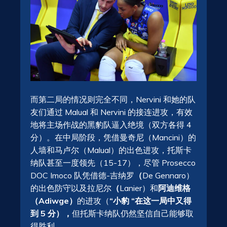
而第二局的情况则完全不同，Nervini 和她的队
友们通过 Malual 和 Nervini 的接连进攻，有效
地将主场作战的黑豹队逼入绝境（双方各得 4
分）。在中局阶段，凭借曼奇尼（Mancini）的
人墙和马卢尔（Malual）的出色进攻，托斯卡
纳队甚至一度领先（15-17），尽管 Prosecco
DOC Imoco 队凭借德-吉纳罗
（
De Gennaro）
的出色防守以及拉尼尔
（
Lanier）和
阿迪维格
（Adiwge）
的进攻（
“小豹 “在这一局中又得
到 5 分），
但托斯卡纳队仍然坚信自己能够取
得胜利。