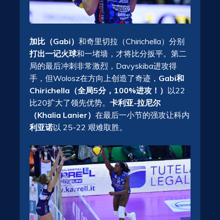
加比（Gabi）
和奇里切拉（Chirichella）分别
打出一记火球
和一堵墙，才将比分扳平。第二
局的最后冲刺非常激烈，Davyskiba进攻得
手，但Wolosz在方向上创造了奇迹，
Gabi和
Chirichella（全局5分，100%进攻！）
以22
比20扩大了领先优势。
卡利亚-拉尼尔
（Khalia Lanier）
在最后一小节的强攻让科内
利亚诺
以 25-22 艰难取胜。