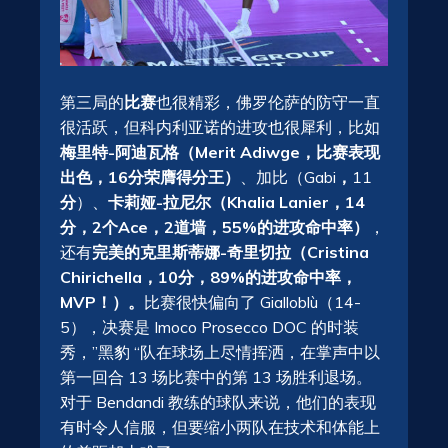
第三局的
比赛
也很精彩，佛罗伦萨的防守一直
很活跃，但科内利亚诺的进攻也很犀利，比如
梅里特-阿迪瓦格（Merit Adiwge，比赛表现
出色，16分荣膺得分王）
、加比（Gabi
，
11
分
）、
卡莉娅-拉尼尔（Khalia Lanier，14
分，2个Ace，2道墙，55%的进攻命中率）
，
还有
完美的克里斯蒂娜-奇里切拉（Cristina
Chirichella，10分，89%的进攻命中率，
MVP！）。
比赛很快偏向了 Gialloblù（14-
5），决赛是 Imoco Prosecco DOC 的时装
秀，”黑豹 “队在球场上尽情挥洒，在掌声中以
第一回合 13 场比赛中的第 13 场胜利退场。
对于 Bendandi 教练的球队来说，他们的表现
有时令人信服，但要缩小两队在技术和体能上