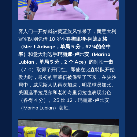
客人们一开始就被黄蓝旋风惊呆了，而意大利
冠军队则凭借 18 岁小将
梅里特-阿迪瓦格
（Merit Adiwge，单局 5 分，62%的命中
率）
和意大利选手
玛丽娜-卢比安（Marina
Lubian，单局 5 分，2 个 Ace）的
制胜
一击
（
7-0）取得了开门红。即使在比森特队开始
发力时，最初的宝藏仍被保留了下来，在决胜
局中，威尼斯人队再次加速，明星球员加比、
美国选手拉尼尔和老将奇里切拉也表现出色
（各得 4 分）。25 比 12，玛丽娜-卢比安
（Marina Lubian）获胜。