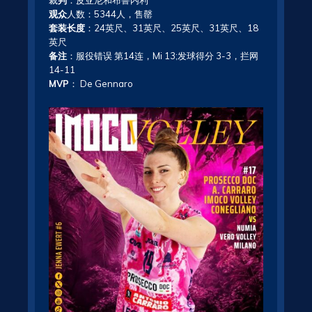
裁
判
：皮亚尼和布鲁内利
观众
人数：5344人，售罄
套装长度
：24英尺、31英尺、25英尺、31英尺、18
英尺
备注
：服役错误 第14连，Mi 13;发球得分 3-3，拦网
14-11
MVP
： De Gennaro