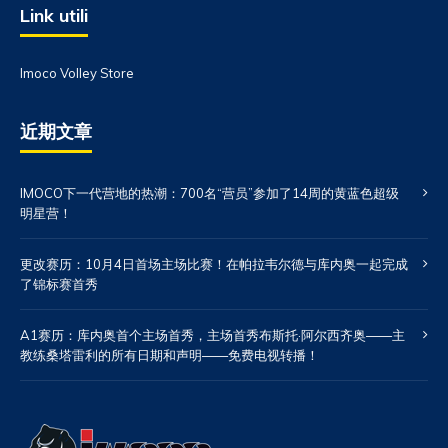
Link utili
Imoco Volley Store
近期文章
IMOCO下一代营地的热潮：700名“营员”参加了14周的黄蓝色超级
明星营！
更改赛历：10月4日首场主场比赛！在帕拉韦尔德与库内奥一起完成
了锦标赛首秀
A1赛历：库内奥首个主场首秀，主场首秀布斯托·阿尔西齐奥——主
教练桑塔雷利的所有日期和声明——免费电视转播！