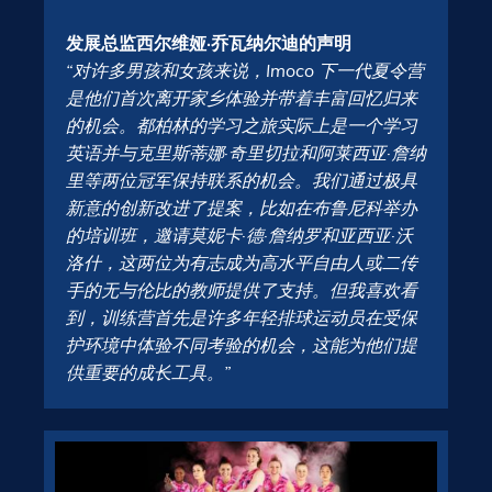
发展总监西尔维娅·乔瓦纳尔迪的声明
“对许多男孩和女孩来说，Imoco 下一代夏令营
是他们首次离开家乡体验并带着丰富回忆归来
的机会。都柏林的学习之旅实际上是一个学习
英语并与克里斯蒂娜·奇里切拉和阿莱西亚·詹纳
里等两位冠军保持联系的机会。我们通过极具
新意的创新改进了提案，比如在布鲁尼科举办
的培训班，邀请莫妮卡·德·詹纳罗和亚西亚·沃
洛什，这两位为有志成为高水平自由人或二传
手的无与伦比的教师提供了支持。但我喜欢看
到，训练营首先是许多年轻排球运动员在受保
护环境中体验不同考验的机会，这能为他们提
供重要的成长工具。”