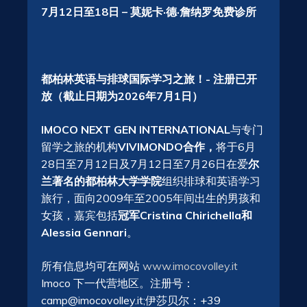
7月12日至18日 – 莫妮卡·德·詹纳罗免费诊所
都柏林英语与排球国际学习之旅！- 注册已开
放（截止日期为2026年7月1日）
IMOCO NEXT GEN INTERNATIONAL
与
专门
留学之旅的机构
VIVIMONDO合作，
将于
6月
28日至7月12日及7月12日至7月26
日在爱
尔
兰著名的都柏林大学学院
组织排球和英语学习
旅行，面向
2009年至2005年间出生的男孩和
女孩，嘉宾包括
冠军Cristina Chirichella和
Alessia Gennari
。
所有信息均可在网站
www.imocovolley.it
Imoco 下一代营地区。注册号：
camp@imocovolley.it;伊莎贝尔：+39