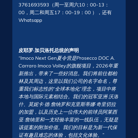
3761693593（周一至周六10：00-13：
00，周二和周五17：00-19：00
），还有
Whatsapp
皮耶罗·加贝洛托总统的声明
“Imoco Next Gen夏令营是Prosecco DOC A.
Carraro Imoco Volley的旗舰项目，2026年重
新推出，带来了一些好消息。我们将前往都柏
林及其周边，这里以我们公司的名字命名，尊
重我们标志性的“全球本地化”理念，项目中将
本地与国际元素相结合。我们的冠军亚洲·沃洛
什、莫妮卡·德·詹纳罗和克里斯蒂娜·奇里切拉
的加盟，以及历史上一位伟大的前球员阿莱西
亚·詹纳里和一支经验丰富的一线队伍，无疑是
该提案的附加价值。我们的目标是为新一代保
证有趣且难忘的体验，包括文化体验。”