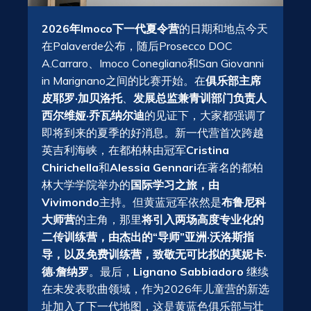
2026年Imoco下一代夏令营
的日期和地点今天
在Palaverde公布，随后Prosecco DOC
A.Carraro、Imoco Conegliano和San Giovanni
in Marignano之间的比赛开始。在
俱乐部主席
皮耶罗·加贝洛托
、
发展总监兼青训部门负责人
西尔维娅·乔瓦纳尔迪
的见证下，大家都强调了
即将到来的夏季的好消息。新一代营首次跨越
英吉利海峡，在都柏林由冠军
Cristina
Chirichella
和
Alessia Gennari
在著名的都柏
林大学学院举办的
国际学习之旅，由
Vivimondo
主持。但黄蓝冠军依然是
布鲁尼科
大师营
的主角，那里
将引入两场高度专业化的
二传训练营，由杰出的“导师”亚洲·沃洛斯指
导，以及免费训练营，致敬无可比拟的莫妮卡·
德·詹纳罗
。最后，
Lignano Sabbiadoro
继续
在未发表歌曲领域，作为2026年儿童营的新选
址加入了下一代地图，这是黄蓝色俱乐部与壮