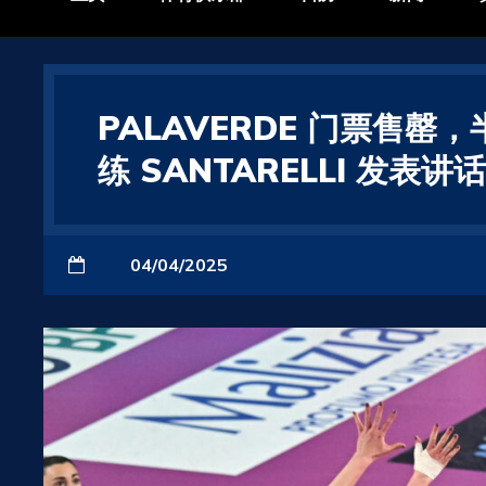
PALAVERDE 门票售罄，半
练 SANTARELLI 发表讲话
04/04/2025