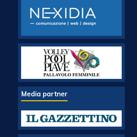
Media partner