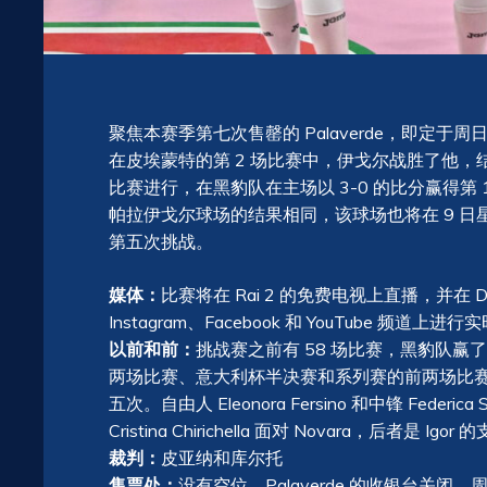
聚焦本赛季第七次售罄的 Palaverde，即定于周日 15
在皮埃蒙特的第 2 场比赛中，伊戈尔战胜了他，
比赛进行，在黑豹队在主场以 3-0 的比分赢得第
帕拉伊戈尔球场的结果相同，该球场也将在 9 日星期三 
第五次挑战。
媒体：
比赛将在 Rai 2 的免费电视上直播，并在 DAZN 和 
Instagram、Facebook 和 YouTube 频道
以前和前：
挑战赛之前有 58 场比赛，黑豹队赢了
两场比赛、意大利杯半决赛和系列赛的前两场比赛之
五次。自由人 Eleonora Fersino 和中锋 Federi
Cristina Chirichella 面对 Novara，后者是 Igo
裁判：
皮亚纳和库尔托
售票处：
没有空位，Palaverde 的收银台关闭，