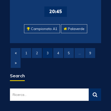
20:45
Campionato A1
Palaverde
1
2
3
4
5
…
9
Search