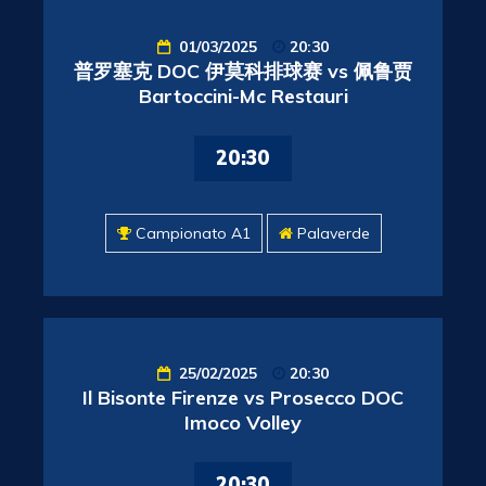
01/03/2025
20:30
普罗塞克 DOC 伊莫科排球赛 vs 佩鲁贾
Bartoccini-Mc Restauri
20:30
Campionato A1
Palaverde
25/02/2025
20:30
Il Bisonte Firenze vs Prosecco DOC
Imoco Volley
20:30