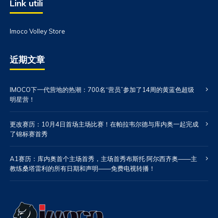
Link utili
Imoco Volley Store
近期文章
IMOCO下一代营地的热潮：700名“营员”参加了14周的黄蓝色超级
明星营！
更改赛历：10月4日首场主场比赛！在帕拉韦尔德与库内奥一起完成
了锦标赛首秀
A1赛历：库内奥首个主场首秀，主场首秀布斯托·阿尔西齐奥——主
教练桑塔雷利的所有日期和声明——免费电视转播！