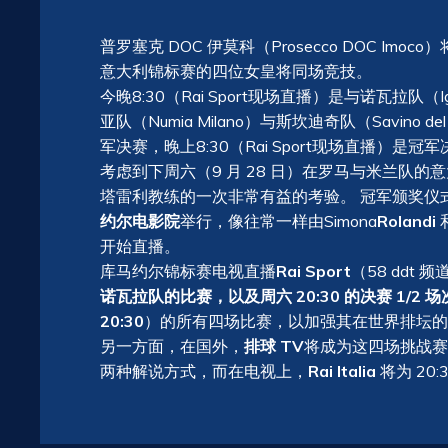
普罗塞克 DOC 伊莫科（Prosecco DOC Imo
意大利锦标赛的四位女皇将同场竞技。
今晚8:30（Rai Sport现场直播）是与诺瓦拉队（
亚队（Numia Milano）与斯坎迪奇队（Savino d
军决赛，晚上8:30（Rai Sport现场直播）是冠
考虑到下周六（9 月 28 日）在罗马与米兰队
塔雷利教练的一次非常有益的考验。 冠军颁奖仪
约尔电影院
举行，像往常一样由Simona
Rolandi
开始直播。
库马约尔锦标赛电视直播
Rai Sport
（58 ddt
诺瓦拉队的比赛，以及周六 20:30 的决赛 1/2 场
20:30
）的所有四场比赛，以加强其在世界排坛的
另一方面，在国外，
排球 TV
将成为这四场挑战赛
两种解说方式，而在电视上，
Rai Italia
将为 20