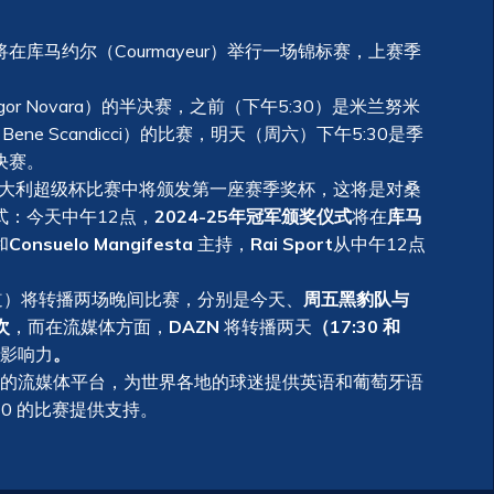
co）将在库马约尔（Courmayeur）举行一场锦标赛，上赛季
Igor Novara）的半决赛，之前（下午5:30）是米兰努米
el Bene Scandicci）的比赛，明天（周六）下午5:30是季
军决赛。
的意大利超级杯比赛中将颁发第一座赛季奖杯，这将是对桑
式：今天中午12点，
2024-25年冠军颁奖仪式
将在
库马
和
Consuelo
Mangifesta
主持，
Rai Sport
从中午12点
 频道）将转播两场晚间比赛，分别是今天、
周五黑豹队与
次
，而在流媒体方面，
DAZN
将转播两天
（17:30 和
影响力
。
的流媒体平台，为世界各地的球迷提供英语和葡萄牙语
:30 的比赛提供支持。