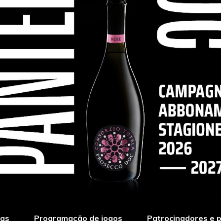
ias
Programação de jogos
Patrocinadores e p