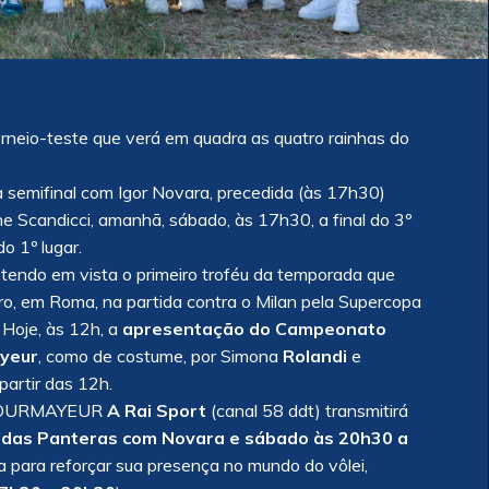
eio-teste que verá em quadra as quatro rainhas do
 a semifinal com Igor Novara, precedida (às 17h30)
e Scandicci, amanhã, sábado, às 17h30, a final do 3º
o 1º lugar.
i, tendo em vista o primeiro troféu da temporada que
o, em Roma, na partida contra o Milan pela Supercopa
je, às 12h, a
apresentação do Campeonato
yeur
, como de costume, por Simona
Rolandi
e
partir das 12h.
COURMAYEUR
A Rai Sport
(canal 58 ddt) transmitirá
o das Panteras com Novara e sábado às 20h30 a
ta para reforçar sua presença no mundo do vôlei,