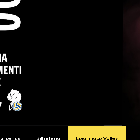
arceiros
Bilheteria
Loja Imoco Volley