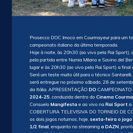
Prosecco DOC Imoco em Courmayeur para um torn
campeonato italiano da última temporada.
Hoje à noite, às 20h30 (ao vivo pela Rai Sport),
pela partida entre Numia Milano e Savino del Ben
lugar e às 20h30 (ao vivo pela Rai Sport) a final d
Será um teste muito útil para o técnico Santarell
será entregue no próximo sábado, 28 de setembr
da Itália. APRESENTAÇÃO
DO
CAMPEONATO: Ho
2024-25
, conduzida dentro do
Cinema Courma
Consuelo
Mangifesta
e ao vivo na
Rai Sport
a 
COBERTURA TELEVISIVA DO TORNEIO DE 
os dois jogos noturnos, hoje,
sexta-feira o jog
1/2 final
, enquanto no streaming
a DAZN
, pron