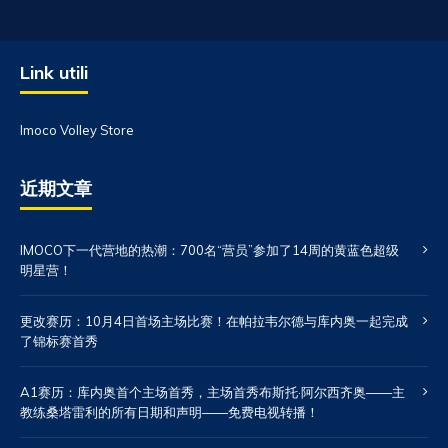
Link utili
Imoco Volley Store
近期文章
IMOCO下一代营地的热潮：700名“营员”参加了14周的黄蓝色超级
明星营！
更改赛历：10月4日首场主场比赛！在帕拉韦尔德与库内奥一起完成
了锦标赛首秀
A1赛历：库内奥首个主场首秀，主场首秀布斯托·阿尔西齐奥——主
教练桑塔雷利的所有日期和声明——免费电视转播！