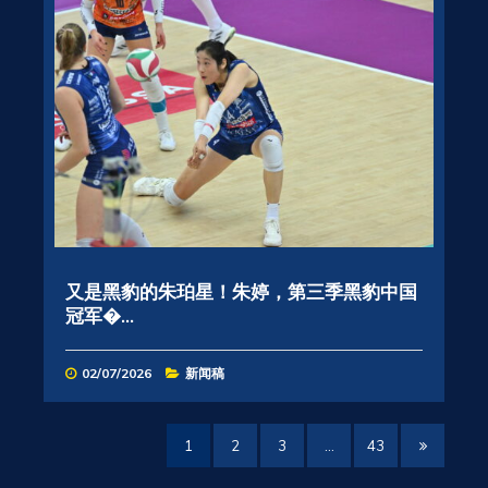
又是黑豹的朱珀星！朱婷，第三季黑豹中国
冠军�...
02/07/2026
新闻稿
1
2
3
…
43