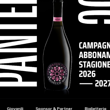
Giovanili
Sponsor & Partner
Biglietteria