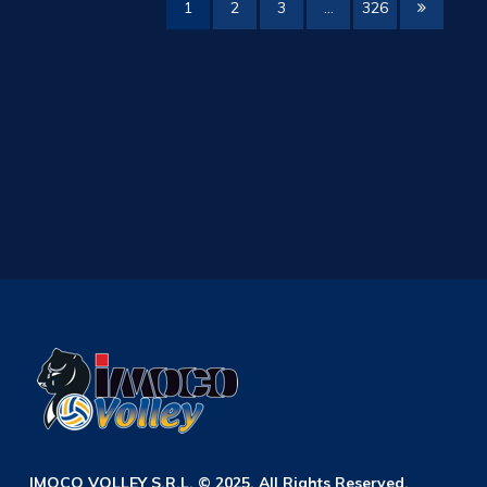
1
2
3
…
326
IMOCO VOLLEY S.R.L. © 2025. All Rights Reserved.