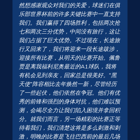
然想感谢观众对我们的关爱，球迷们在俱
乐部世界杯前的许多关键比赛中一直支持
我们。我们赢得了四场胜利，包括两次抢
七和两次三分优势，中间没有旅行，这让
我们占据了巨大优势。不过现在，长途旅
行又回来了，我们将迎来一段长途跋涉，
迎接所有比赛，从明天的比赛开始。佩鲁
贾是离我福利尼奥最近的A1球队，我将
有机会见到亲友，回家总是很美好。“黑
天使”阵容相比去年焕然一新，尽管经历
了一些起伏，他们依然在争冠。他们有优
秀的前锋和强烈的身体对抗，他们难以预
测，会竭尽全力让我们陷入困境并拿回积
分。就我们而言，另一场精彩的比赛正等
待着我们，我们清楚这将是多么刺激和刺
激，明晚的比赛是飞往巴西前的最后几场