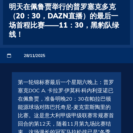
明天在佩鲁贾举行的普罗塞克多克
（20：30，DAZN直播）的最后一
场首程比赛——11：30，黑豹队绿
线！
28/11/2025
第一轮锦标赛最后一个星期六晚上：普罗
塞克DOC A. 卡拉罗·伊莫科·科内利亚诺已
在佩鲁贾，准备明晚20：30在帕拉巴顿
能源球场对阵巴托奇尼-麦克雷斯陶里的
比赛。这是意大利甲级甲级联赛常规赛首
回合的第12天，随着11月第九场比赛结
束，这场漫长的冠军马拉松战已是“冬季