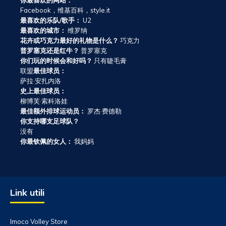
你最喜欢的网站：
Facebook，维基百科，style.it
最喜欢的乐队/歌手：
U2
最喜欢的城市：
维罗纳
花卉或巧克力最好的礼物是什么？
巧克力
普罗塞克还是红牛？
普罗塞克
你们玩的时候会和好吗？
只有睫毛膏
联盟
最佳球员：
萨拉·安扎内洛
史上最佳球员：
柳博芙·索科洛娃
最佳额外排球运动员：
罗杰·费德勒
你支持哪支足球队？
没有
你最钦佩的女人：
我妈妈
Link utili
Imoco Volley Store