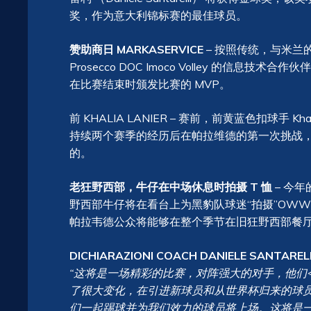
奖，作为意大利锦标赛的最佳球员。
赞助商日 MARKASERVICE
– 按照传统，与米兰的比
Prosecco DOC Imoco Volley 的信息技术
在比赛结束时颁发比赛的 MVP。
前 KHALIA LANIER – 赛前，前黄蓝色扣球手 Kha
持续两个赛季的经历后在帕拉维德的第一次挑战，拉
的。
老狂野西部，牛仔在中场休息时拍摄 T 恤
– 今
野西部牛仔将在看台上为黑豹队球迷“拍摄”OWW
帕拉韦德公众将能够在整个季节在旧狂野西部餐厅享
DICHIARAZIONI COACH DANIELE SANTAREL
“这将是一场精彩的比赛，对阵强大的对手，他们
了很大变化，在引进新球员和从世界杯归来的球
们一起踢球并为我们效力的球员将上场。这将是