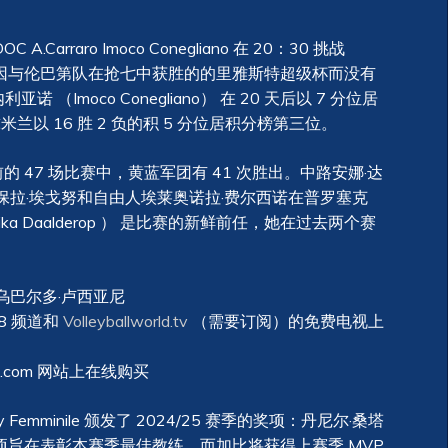
raro Imoco Conegliano 在 20：30 挑战
4常规赛第1天因与伦巴第队在抢七中获胜的的里雅斯特超级杯而没有
 （Imoco Conegliano） 在 20 天后以 7 分位居
球米兰以 16 胜 2 负的积 5 分位居积分榜第三位。
的 47 场比赛中，黄蓝军团有 41 次胜出。中路安娜·达
保拉·埃戈努和自由人埃莱奥诺拉·费尔西诺在普罗塞克
a Daalderop ） 是比赛的新鲜前任，她在过去两个赛
 和乌巴尔多·卢西亚尼
58 频道和
Volleyballworld.tv
（需要订阅）的免费电视上
t.com 网站上在线购买
y Femminile 颁发了 2024/25 赛季的奖项：丹尼尔·桑塔
球奖，该奖项旨在表彰本赛季最佳教练，而加比将获得上赛季 MVP