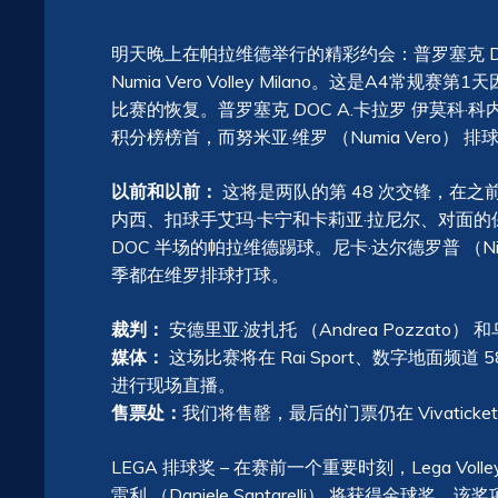
明天晚上在帕拉维德举行的精彩约会：普罗塞克 DOC A.Car
Numia Vero Volley Milano。这是A
比赛的恢复。普罗塞克 DOC A.卡拉罗 伊莫科·科内利亚诺
积分榜榜首，而努米亚·维罗 （Numia Vero） 排
以前和以前：
这将是两队的第 48 次交锋，在之前
内西、扣球手艾玛·卡宁和卡莉亚·拉尼尔、对面的
DOC 半场的帕拉维德踢球。尼卡·达尔德罗普 （Nik
季都在维罗排球打球。
裁判：
安德里亚·波扎托 （Andrea Pozzato）
媒体：
这场比赛将在 Rai Sport、数字地面频道 
进行现场直播。
售票处：
我们将售罄，最后的门票仍在 Vivaticke
LEGA 排球奖 – 在赛前一个重要时刻，Lega Volle
雷利 （Daniele Santarelli） 将获得金