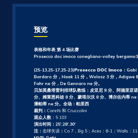
预览
表格和年表 第 4 场比赛
Prosecco doc imoco conegliano-volley bergamo
3
(25-13,25-17,25-23)
Prosecco DOC Imoco：
Gabi
Bardaro 分，Haak 11 分，Wolosz 3 分，Adigwe 8 
Fahr ne 分，De Gennaro ne 分。
贝加莫桑塔雷利排球队教练：皮亚尼 8 分、阿德里亚诺 
分、姆莱恩科娃 8 分、蒙塔尔沃 8 分、博尔佐内蒂 ne
潘帕蒂 ne 分。全场：帕里西
裁判：
Caretti 和 Cruccolini
观众人数
：5 103
演出时间：25′,28′,30′
注：
击球失误
：
Co 7，Bg 5；Aces：8-1；Walls：11
MVP: Gabi