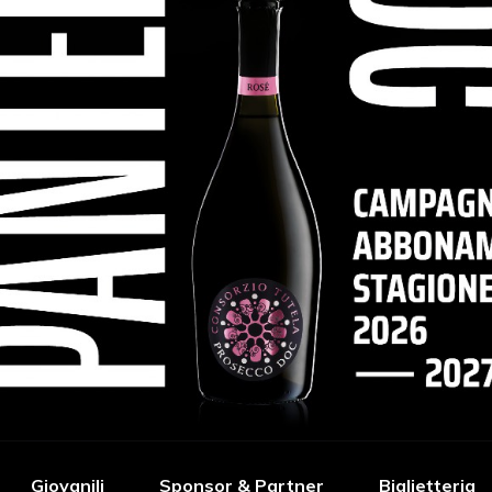
Giovanili
Sponsor & Partner
Biglietteria