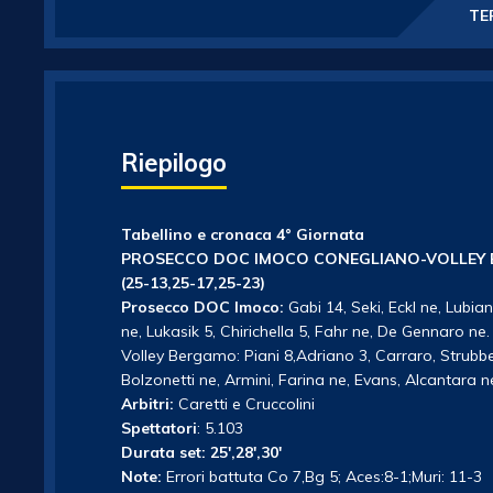
TE
Riepilogo
Tabellino e cronaca 4° Giornata
PROSECCO DOC IMOCO CONEGLIANO-VOLLEY
(25-13,25-17,25-23)
Prosecco DOC Imoco:
Gabi 14, Seki, Eckl ne, Lubi
ne, Lukasik 5, Chirichella 5, Fahr ne, De Gennaro ne. A
Volley Bergamo: Piani 8,Adriano 3, Carraro, Strubbe 
Bolzonetti ne, Armini, Farina ne, Evans, Alcantara ne
Arbitri:
Caretti e Cruccolini
Spettatori
: 5.103
Durata set: 25′,28′,30′
Note:
Errori battuta Co 7,Bg 5; Aces:8-1;Muri: 11-3