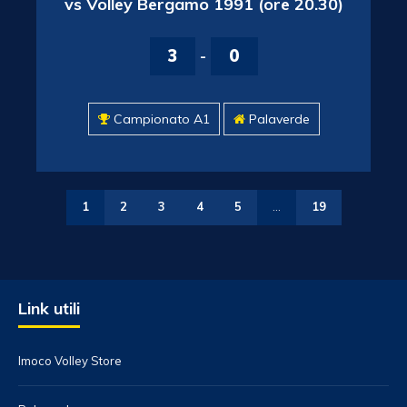
vs Volley Bergamo 1991 (ore 20.30)
3
-
0
Campionato A1
Palaverde
1
2
3
4
5
…
19
Link utili
Imoco Volley Store