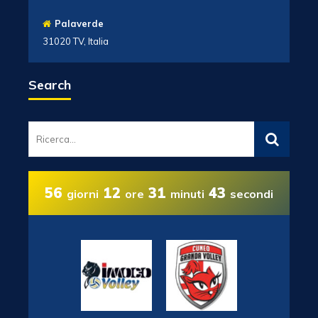
Palaverde
31020 TV, Italia
Search
56
12
31
42
giorni
ore
minuti
secondi