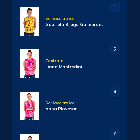
1
Schiacciatrice
Gabriela Braga Guimarães
5
Centrale
Linda Manfredini
8
Schiacciatrice
Anna Piovesan
7