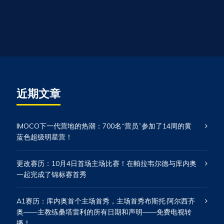
近期文章
IMOCO下一代营地的热潮：700名“营员”参加了14周的黄
蓝色超级明星营！
更改赛历：10月4日首场主场比赛！在帕拉韦尔德与库内奥
一起完成了锦标赛首秀
A1赛历：库内奥首个主场首秀，主场首秀布斯托·阿尔西齐
奥——主教练桑塔雷利的所有日期和声明——免费电视转
播！