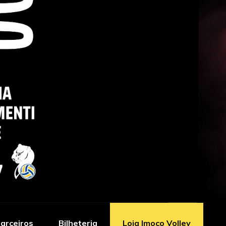
arceiros
Bilheteria
Loja Imoco Volley