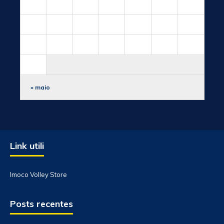
10
11
12
13
14
15
16
17
18
19
20
21
22
23
24
25
26
27
28
29
30
31
« maio
Link utili
Imoco Volley Store
Posts recentes