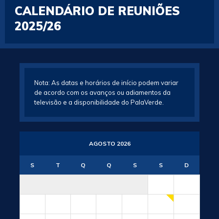
CALENDÁRIO DE REUNIÕES
2025/26
Nota: As datas e horários de início podem variar
de acordo com os avanços ou adiamentos da
televisão e a disponibilidade do PalaVerde.
AGOSTO 2026
S
T
Q
Q
S
S
D
1
2
3
4
5
6
7
8
9