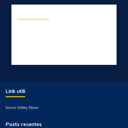
Sport Center
7158 East Dayton Street, Madison, United States
Phone:
(251) 546-9445
Fax:
(251) 546-9446
Link utili
Imoco Volley Store
Posts recentes