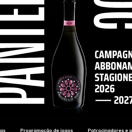
ias
Programação de jogos
Patrocinadores e p