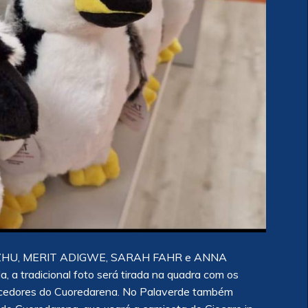
NG ZHU, MERIT ADIGWE, SARAH FAHR e ANNA
, a tradicional foto será tirada na quadra com os
orcedores do Cuoredarena. No Palaverde também