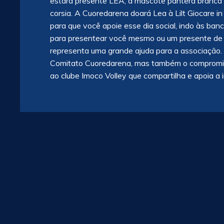
estará presente LEA, a mascote pantera branca 
corsia. A Cuoredarena doará Lea à Lilt Giocare in
para que você apoie esse dia social, indo às ban
para presentear você mesmo ou um presente de 
representa uma grande ajuda para a associação. 
Comitato Cuoredarena, mas também o compromisso
ao clube Imoco Volley que compartilha e apoia a in