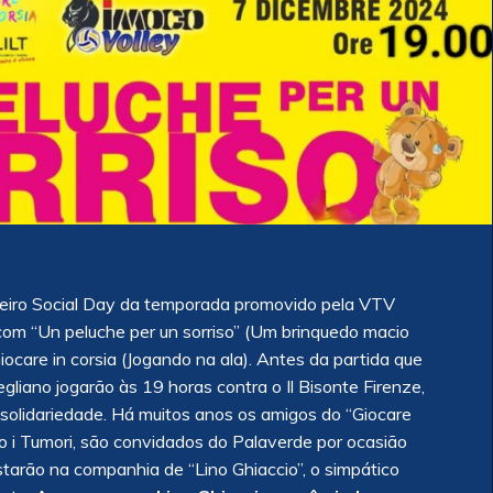
meiro Social Day da temporada promovido pela VTV
om “Un peluche per un sorriso” (Um brinquedo macio
iocare in corsia (Jogando na ala). Antes da partida que
iano jogarão às 19 horas contra o Il Bisonte Firenze,
olidariedade. Há muitos anos os amigos do “Giocare
ntro i Tumori, são convidados do Palaverde por ocasião
tarão na companhia de “Lino Ghiaccio”, o simpático