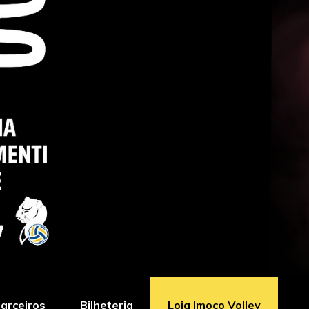
arceiros
Bilheteria
Loja Imoco Volley