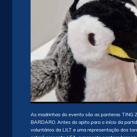
As madrinhas do evento são as panteras TI
BARDARO. Antes do apito para o início da partida
voluntários da LILT e uma representação dos t