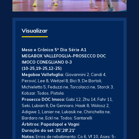
Visualizar
Mesa e Crônica 5º Dia Série A1
MEGABOX VALLEFOGLIA-PROSECCO DOC
IMOCO CONEGLIANO 0-3
(10-25,19-25,12-25)
Megabox Vallefoglia:
Giovannini 2, Candi 4,
Perović, Lee 8, Weitzel 8, Bici 9, De Bortoli,
Michieletto 5, Feduzzi ne, Torcolacci ne, Storck 3,
Kobzar. Todos. Pistola.
Prosecco DOC Imoco:
Gabi 12, Zhu 14, Fahr 11,
Seki, Lubian 8, De Gennaro, Haak 8, Wolosz 2,
Adigwe 1, Lanier ne, Lukasik ne, Chirichella ne,
Bardaro ne, Eckl ne. Todos: Santarelli
Árbitros: Papadopol e Vagni
Duração do set: 25′,28′,21′
Notas:
Erros de rebatimento: Co 6, Vf 10; Ases: 5-