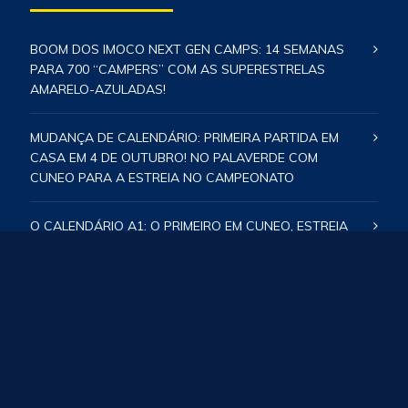
BOOM DOS IMOCO NEXT GEN CAMPS: 14 SEMANAS
PARA 700 “CAMPERS” COM AS SUPERESTRELAS
AMARELO-AZULADAS!
MUDANÇA DE CALENDÁRIO: PRIMEIRA PARTIDA EM
CASA EM 4 DE OUTUBRO! NO PALAVERDE COM
CUNEO PARA A ESTREIA NO CAMPEONATO
O CALENDÁRIO A1: O PRIMEIRO EM CUNEO, ESTREIA
EM CASA COM BUSTO ARSIZIO – TODAS AS DATAS E
DECLARAÇÕES DO TÉCNICO SANTARELLI –
COBERTURA ABERTA NA TV!