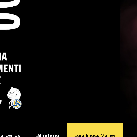
arceiros
Bilheteria
Loja Imoco Volley