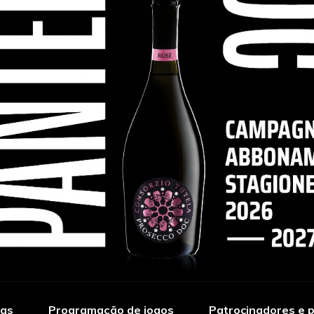
ias
Programação de jogos
Patrocinadores e p