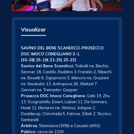
Visualizar
SAVINO DEL BENE SCANDICCI-PROSECCO
DOC IMOCO CONEGLIANO 3-1
(30-28| 25-19| 21-25| 25-23)
Savino del Bene Scandicci
: Traballi ne, Bechis,
Skinner 18, Castillo, Ruddins 3, Franklin 2, Ribechi
ne, Bosetti 6, Ognjenovic 5, Mancini ne, Graziani
ne, Nwakalor 13, Antropova 26, Weitzel 7,
Gennari ne. Treinador: Gaspari
Prosecco DOC Imoco Conegliano
: Gabi 19, Zhu
13, Scognamillo, Ewert, Lubian 11, De Gennaro,
Haak 21, Munarini ne, Wolosz, Adigwe 2,
Daalderop, Chirichella 5, Fahrne, Sillah 2. Técnico
Santarelli
Árbitros
: Stanislava (SRB) e Casado (ARG)
Público
: cerca de 2200