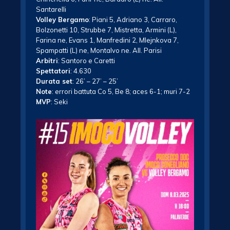
Santarelli
Volley Bergamo
: Piani 5, Adriano 3, Carraro,
Bolzonetti 10, Strubbe 7, Mistretta, Armini (L),
Farina ne, Evans 1, Manfredini 2, Mlejnkova 7,
Spampatti (L) ne, Montalvo ne. All. Parisi
Arbitri
: Santoro e Caretti
Spettatori
: 4.630
Durata set
: 26’ – 27’ – 25’
Note
: errori battuta Co 5, Be 8; aces 6-1; muri 7-2
MVP
: Seki