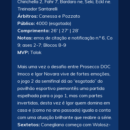
Chirichella 2, Fahr 7, Bardaro ne, Seki, Eckl ne.
Treinador Santarelli
Árbitros:
Canessa e Pozzato
Público:
4000 (esgotado)
Comprimento:
26′ | 27′ | 28’
Notas:
erros de citação e notificação n.º 6, Co
9; ases 2-7; Blocos 8-9
MVP:
Tolok
Mais uma vez o desafio entre Prosecco DOC
Imoco e Igor Novara vive de fortes emoções,
o jogo 2 da semifinal dá ao “esgotado” do
pavilhão esportivo piemontês uma partida
espelhada para o jogo 1, mas com partes
invertidas, desta vez é Igor quem domina em
casa e (como no ano passado) iguala a conta
com uma atuação brilhante que reabre a série.
Sextetos:
Conegliano começa com Wolosz-