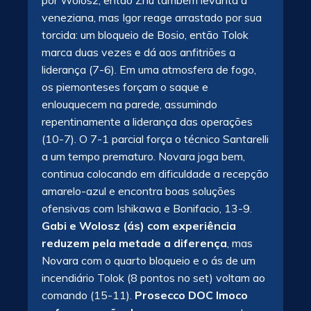
por Wolosz, então Zhu também levanta a
veneziana, mas Igor reage arrastado por sua
torcida: um bloqueio de Bosio, então Tolok
marca duas vezes e dá aos anfitriões a
liderança (7-6). Em uma atmosfera de fogo,
os piemonteses forçam o saque e
enlouquecem na parede, assumindo
repentinamente a liderança das operações
(10-7). O 7-1 parcial força o técnico Santarelli
a um tempo prematuro. Novara joga bem,
continua colocando em dificuldade a recepção
amarelo-azul e encontra boas soluções
ofensivas com Ishikawa e Bonifacio, 13-9.
Gabi e Wolosz (ás) com experiência
reduzem pela metade a diferença
, mas
Novara com o quarto bloqueio e o ás de um
incendiário Tolok (8 pontos no set) voltam ao
comando (15-11).
Prosecco DOC Imoco