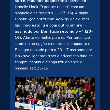
sofre, mas não desmorona
, novamente
Isabelle Haak (9 pontos no set) com um
bloqueio e ás assina o -1 (17-16). A dupla
substituição entra com Adiwge e Seki, mas
Igor não está lá e com outro ombro
assinado por Bonifacio retoma o +4 (20-
16).
Alerta vermelho para os Panteras que
lutam na recepção e no ataque, enquanto o
PalaIgor explode para o 23-17 assinado por
Ishikawa. Igor prova ser o adversário duro de
sempre, continua a empurrar e vence o
primeiro set: 25-19.